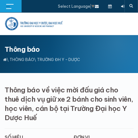
Select Language
▼
Thông báo
\
THÔNG BÁO
\ TRƯỜNG ĐH Y - DƯỢC
Thông báo về việc mời đấu giá cho
thuê dịch vụ giữ xe 2 bánh cho sinh viên,
học viên, cán bộ tại Trường Đại học Y
Dược Huế
SỐ HIỆU
ĐƠN VỊ