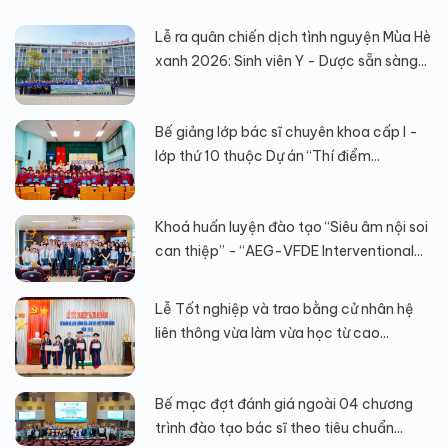
Lễ ra quân chiến dịch tình nguyện Mùa Hè
xanh 2026: Sinh viên Y - Dược sẵn sàng...
Bế giảng lớp bác sĩ chuyên khoa cấp I -
lớp thứ 10 thuộc Dự án “Thí điểm...
Khoá huấn luyện đào tạo “Siêu âm nội soi
can thiệp” - “AEG-VFDE Interventional...
Lễ Tốt nghiệp và trao bằng cử nhân hệ
liên thông vừa làm vừa học từ cao...
Bế mạc đợt đánh giá ngoài 04 chương
trình đào tạo bác sĩ theo tiêu chuẩn...