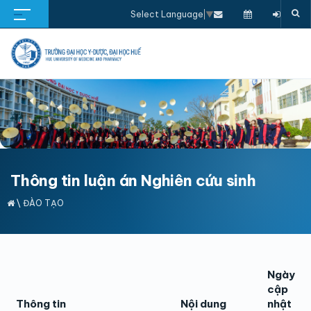
Select Language
▼
Thông tin luận án Nghiên cứu sinh
\
ĐÀO TẠO
Ngày
cập
Thông tin
Nội dung
nhật