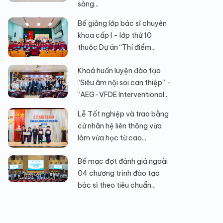
sàng...
Bế giảng lớp bác sĩ chuyên
khoa cấp I - lớp thứ 10
thuộc Dự án “Thí điểm...
Khoá huấn luyện đào tạo
“Siêu âm nội soi can thiệp” -
“AEG-VFDE Interventional...
Lễ Tốt nghiệp và trao bằng
cử nhân hệ liên thông vừa
làm vừa học từ cao...
Bế mạc đợt đánh giá ngoài
04 chương trình đào tạo
bác sĩ theo tiêu chuẩn...