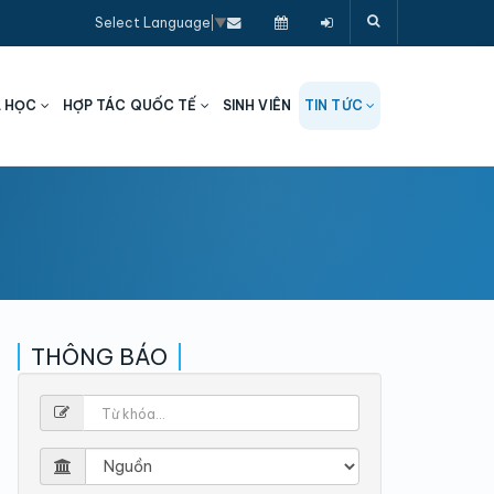
Select Language
▼
A HỌC
HỢP TÁC QUỐC TẾ
SINH VIÊN
TIN TỨC
THÔNG BÁO