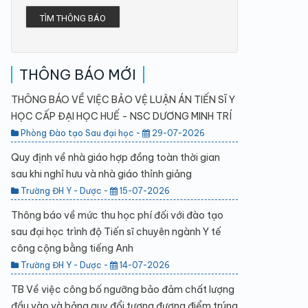
TÌM THÔNG BÁO
THÔNG BÁO MỚI
THÔNG BÁO VỀ VIỆC BẢO VỆ LUẬN ÁN TIẾN SĨ Y
HỌC CẤP ĐẠI HỌC HUẾ - NSC DƯƠNG MINH TRÍ
Phòng Đào tạo Sau đại học -
29-07-2026
Quy định về nhà giáo hợp đồng toàn thời gian
sau khi nghỉ hưu và nhà giáo thỉnh giảng
Trường ĐH Y - Dược -
15-07-2026
Thông báo về mức thu học phí đối với đào tạo
sau đại học trình độ Tiến sĩ chuyên ngành Y tế
công cộng bằng tiếng Anh
Trường ĐH Y - Dược -
14-07-2026
TB Về việc công bố ngưỡng bảo đảm chất lượng
đầu vào và bảng quy đổi tương đương điểm trúng