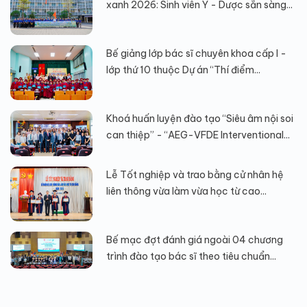
xanh 2026: Sinh viên Y - Dược sẵn sàng...
Bế giảng lớp bác sĩ chuyên khoa cấp I -
lớp thứ 10 thuộc Dự án “Thí điểm...
Khoá huấn luyện đào tạo “Siêu âm nội soi
can thiệp” - “AEG-VFDE Interventional...
Lễ Tốt nghiệp và trao bằng cử nhân hệ
liên thông vừa làm vừa học từ cao...
Bế mạc đợt đánh giá ngoài 04 chương
trình đào tạo bác sĩ theo tiêu chuẩn...