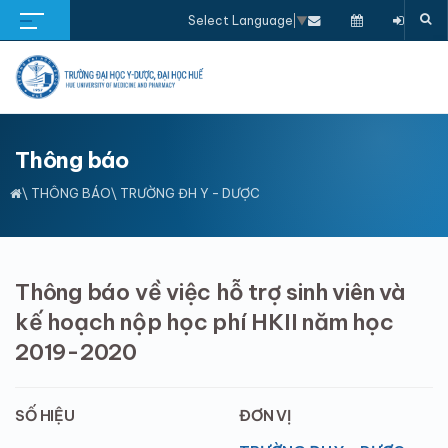
Select Language
▼
Thông báo
\
THÔNG BÁO
\ TRƯỜNG ĐH Y - DƯỢC
Thông báo về việc hỗ trợ sinh viên và
kế hoạch nộp học phí HKII năm học
2019-2020
SỐ HIỆU
ĐƠN VỊ