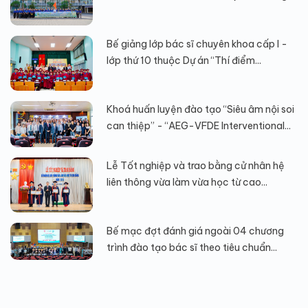
Bế giảng lớp bác sĩ chuyên khoa cấp I -
lớp thứ 10 thuộc Dự án “Thí điểm...
Khoá huấn luyện đào tạo “Siêu âm nội soi
can thiệp” - “AEG-VFDE Interventional...
Lễ Tốt nghiệp và trao bằng cử nhân hệ
liên thông vừa làm vừa học từ cao...
Bế mạc đợt đánh giá ngoài 04 chương
trình đào tạo bác sĩ theo tiêu chuẩn...