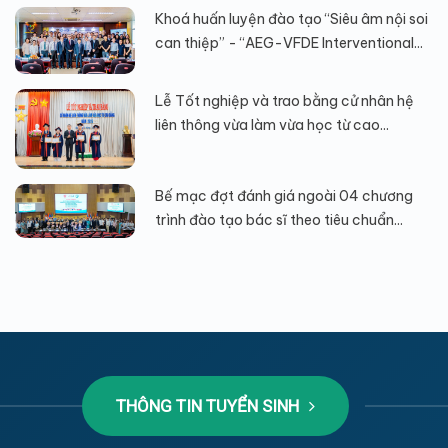
Khoá huấn luyện đào tạo “Siêu âm nội soi
can thiệp” - “AEG-VFDE Interventional...
Lễ Tốt nghiệp và trao bằng cử nhân hệ
liên thông vừa làm vừa học từ cao...
Bế mạc đợt đánh giá ngoài 04 chương
trình đào tạo bác sĩ theo tiêu chuẩn...
THÔNG TIN TUYỂN SINH