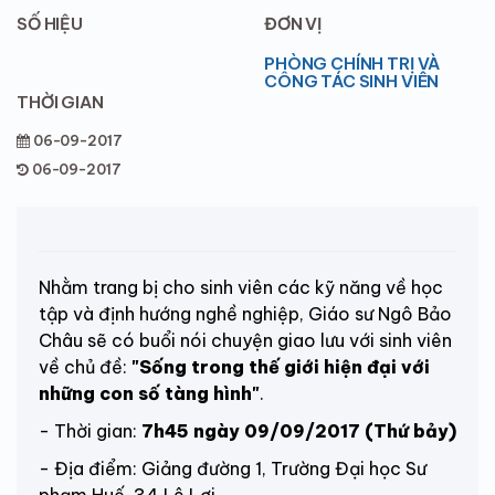
SỐ HIỆU
ĐƠN VỊ
PHÒNG CHÍNH TRỊ VÀ
CÔNG TÁC SINH VIÊN
THỜI GIAN
06-09-2017
06-09-2017
Nhằm trang bị cho sinh viên các kỹ năng về học
tập và định hướng nghề nghiệp, Giáo sư Ngô Bảo
Châu sẽ có buổi nói chuyện giao lưu với sinh viên
về chủ đề:
"Sống trong thế giới hiện đại với
những con số tàng hình"
.
- Thời gian:
7h45 ngày 09/09/2017 (Thứ bảy)
- Địa điểm:
Giảng đường 1, Trường Đại học Sư
phạm Huế, 34 Lê Lợi.