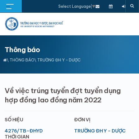
Select Language
▼
Thông báo
\
THÔNG BÁO
\ TRƯỜNG ĐH Y - DƯỢC
Về việc trúng tuyển đợt tuyển dụng
hợp đồng lao đồng năm 2022
SỐ HIỆU
ĐƠN VỊ
4276/TB-ĐHYD
TRƯỜNG ĐH Y - DƯỢC
THỜI GIAN