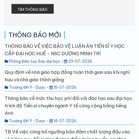
TÌM THÔNG BÁO
THÔNG BÁO MỚI
THÔNG BÁO VỀ VIỆC BẢO VỆ LUẬN ÁN TIẾN SĨ Y HỌC
CẤP ĐẠI HỌC HUẾ - NSC DƯƠNG MINH TRÍ
Phòng Đào tạo Sau đại học -
29-07-2026
Quy định về nhà giáo hợp đồng toàn thời gian sau khi nghỉ
hưu và nhà giáo thỉnh giảng
Trường ĐH Y - Dược -
15-07-2026
Thông báo về mức thu học phí đối với đào tạo sau đại học
trình độ Tiến sĩ chuyên ngành Y tế công cộng bằng tiếng
Anh
Trường ĐH Y - Dược -
14-07-2026
TB Về việc công bố ngưỡng bảo đảm chất lượng đầu vào