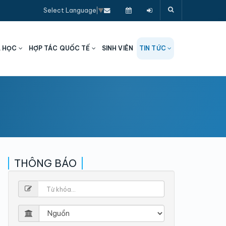
Select Language
▼
A HỌC
HỢP TÁC QUỐC TẾ
SINH VIÊN
TIN TỨC
THÔNG BÁO