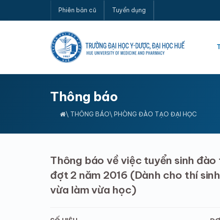
Phiên bản cũ
Tuyển dụng
Thông báo
\
THÔNG BÁO
\ PHÒNG ĐÀO TẠO ĐẠI HỌC
Thông báo về việc tuyển sinh đào 
đợt 2 năm 2016 (Dành cho thí sinh 
vừa làm vừa học)