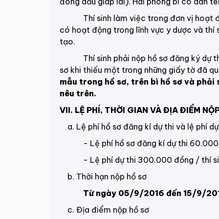
đóng dấu giáp lai)
. Hai phong bì có dán tem
Thí sinh làm việc trong đơn vị hoạt độn
có hoạt động trong lĩnh vực y dược và th
tạo.
Thí sinh phải nộp hồ sơ đăng ký dự thi 
sơ khi thiếu một trong những giấy tờ đã qu
mẫu trong hồ sơ, trên bì hồ sơ và phải
nêu trên.
VII. LỆ PHÍ, THỜI GIAN VÀ ĐỊA ĐIỂM NỘ
a. Lệ phí hồ sơ đăng kí dự thi và lệ phí dự
- Lệ phí hồ sơ
đăng kí dự thi
60.000 
- Lệ phí dự thi 300.000 đồng / thí sinh
b. Thời hạn nộp hồ sơ
Từ ngày 05/9/2016 đến 15/9/20
c. Địa điểm nộp hồ sơ