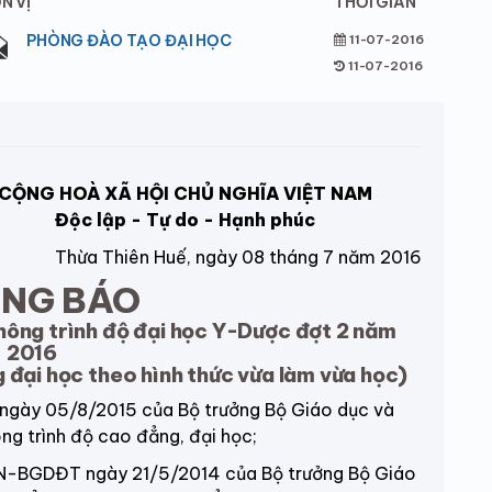
N VỊ
THỜI GIAN
PHÒNG ĐÀO TẠO ĐẠI HỌC
11-07-2016
11-07-2016
CỘNG HOÀ XÃ HỘI CHỦ NGHĨA VIỆT NAM
Độc lập - Tự do - Hạnh phúc
Thừa Thiên Huế, ngày 08 tháng 7 năm 2016
NG BÁO
thông trình độ đại học Y-Dược đợt 2 năm
2016
ng đại học theo hình thức vừa làm vừa học)
 05/8/2015 của Bộ trưởng Bộ Giáo dục và
ng trình độ cao đẳng, đại học;
GDĐT ngày 21/5/2014 của Bộ trưởng Bộ Giáo