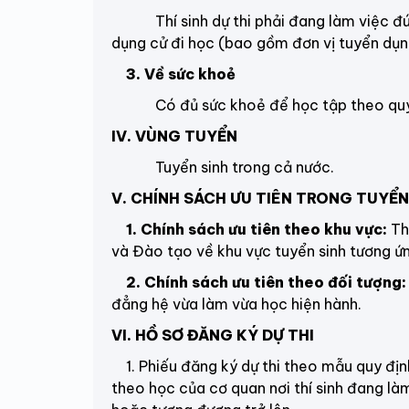
Thí sinh dự thi phải đang làm việc đún
dụng cử đi học
(bao gồm đơn vị tuyển dụn
3. Về sức khoẻ
Có đủ sức khoẻ để học tập theo quy đ
IV. VÙNG TUYỂN
Tuyển sinh trong cả nước.
V. CHÍNH SÁCH ƯU TIÊN TRONG TUYỂN
1. Chính sách ưu tiên theo khu vực:
Th
và Đào tạo về khu vực tuyển sinh tương ứng
2. Chính sách ưu tiên theo đối tượng
đẳng hệ vừa làm vừa học hiện hành.
VI. HỒ SƠ ĐĂNG KÝ DỰ THI
1. Phiếu đăng ký dự thi theo mẫu quy địn
theo học của cơ quan nơi thí sinh đang làm