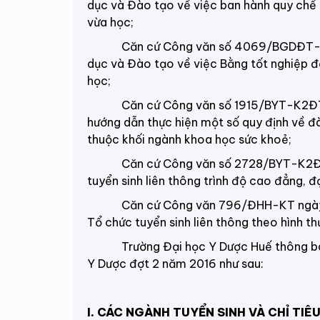
dục và Đào tạo về việc ban hành quy chế 
vừa học;
Căn cứ Công văn số 4069/BGDĐT-GDĐH
dục và Đào tạo về việc Bằng tốt nghiệp đă
học;
Căn cứ Công văn số 1915/BYT-K2ĐT ng
hướng dẫn thực hiện một số quy định về đà
thuộc khối ngành khoa học sức khoẻ;
Căn cứ Công văn số 2728/BYT-K2ĐT ng
tuyển sinh liên thông trình độ cao đẳng, đ
Căn cứ Công văn 796/ĐHH-KT ngày 29
Tổ chức tuyển sinh liên thông theo hình t
Trường Đại học Y Dược Huế thông báo tu
Y Dược đợt 2 năm 2016 như sau:
I. CÁC NGÀNH TUYỂN SINH VÀ CHỈ TIÊ