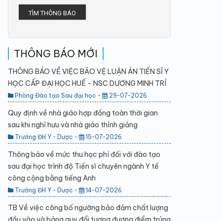
TÌM THÔNG BÁO
THÔNG BÁO MỚI
THÔNG BÁO VỀ VIỆC BẢO VỆ LUẬN ÁN TIẾN SĨ Y
HỌC CẤP ĐẠI HỌC HUẾ - NSC DƯƠNG MINH TRÍ
Phòng Đào tạo Sau đại học -
29-07-2026
Quy định về nhà giáo hợp đồng toàn thời gian
sau khi nghỉ hưu và nhà giáo thỉnh giảng
Trường ĐH Y - Dược -
15-07-2026
Thông báo về mức thu học phí đối với đào tạo
sau đại học trình độ Tiến sĩ chuyên ngành Y tế
công cộng bằng tiếng Anh
Trường ĐH Y - Dược -
14-07-2026
TB Về việc công bố ngưỡng bảo đảm chất lượng
đầu vào và bảng quy đổi tương đương điểm trúng