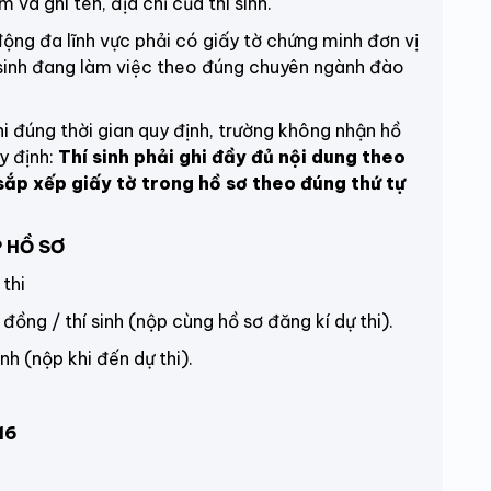
 và ghi tên, địa chỉ của thí sinh.
g đa lĩnh vực phải có giấy tờ chứng minh đơn vị
í sinh đang làm việc theo đúng chuyên ngành đào
đúng thời gian quy định, trường không nhận hồ
y định:
Thí sinh phải ghi đầy đủ nội dung theo
 sắp xếp giấy tờ trong hồ sơ theo đúng thứ tự
P HỒ SƠ
 thi
đồng / thí sinh (nộp cùng hồ sơ
đăng kí dự thi
).
 (nộp khi đến dự thi).
16