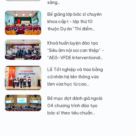
sàng...
Bế giảng lớp bác sĩ chuyên
khoa cấp I - lớp thứ 10
thuộc Dự án “Thí điểm...
Khoá huấn luyện đào tạo
“Siêu âm nội soi can thiệp” -
“AEG-VFDE Interventional...
Lễ Tốt nghiệp và trao bằng
cử nhân hệ liên thông vừa
làm vừa học từ cao...
Bế mạc đợt đánh giá ngoài
04 chương trình đào tạo
bác sĩ theo tiêu chuẩn...