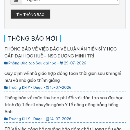
TÌM THÔNG BÁO
THÔNG BÁO MỚI
THÔNG BÁO VỀ VIỆC BẢO VỆ LUẬN ÁN TIẾN SĨ Y HỌC
CẤP ĐẠI HỌC HUẾ - NSC DƯƠNG MINH TRÍ
Phòng Đào tạo Sau đại học -
29-07-2026
Quy định về nhà giáo hợp đồng toàn thời gian sau khi nghỉ
hưu và nhà giáo thỉnh giảng
Trường ĐH Y - Dược -
15-07-2026
Thông báo về mức thu học phí đối với đào tạo sau đại học
trình độ Tiến sĩ chuyên ngành Y tế công cộng bằng tiếng
Anh
Trường ĐH Y - Dược -
14-07-2026
TB Về việc công bố ngưỡng bảo đảm chất lượng đầu vào