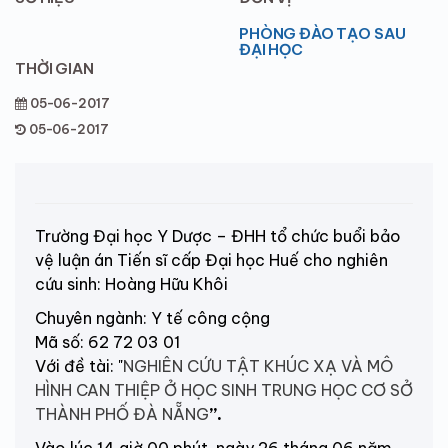
PHÒNG ĐÀO TẠO SAU
ĐẠI HỌC
THỜI GIAN
05-06-2017
05-06-2017
Trường Đại học Y Dược – ĐHH tổ chức buổi bảo
vệ luận án Tiến sĩ cấp Đại học Huế cho nghiên
cứu sinh: Hoàng Hữu Khôi
Chuyên ngành: Y tế công cộng
Mã số:
62 72 03 01
Với đề tài: "
NGHIÊN CỨU TẬT KHÚC XẠ VÀ MÔ
HÌNH CAN THIỆP Ở HỌC SINH TRUNG HỌC CƠ SỞ
THÀNH PHỐ ĐÀ NẴNG
”.
Vào lúc 14 giờ 00 phút, ngày 26 tháng 06 năm