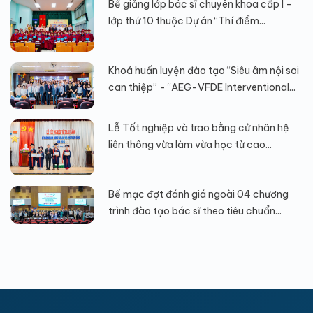
Bế giảng lớp bác sĩ chuyên khoa cấp I -
lớp thứ 10 thuộc Dự án “Thí điểm...
Khoá huấn luyện đào tạo “Siêu âm nội soi
can thiệp” - “AEG-VFDE Interventional...
Lễ Tốt nghiệp và trao bằng cử nhân hệ
liên thông vừa làm vừa học từ cao...
Bế mạc đợt đánh giá ngoài 04 chương
trình đào tạo bác sĩ theo tiêu chuẩn...