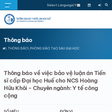
Select Language
▼
Thông báo
\
THÔNG BÁO
\ PHÒNG ĐÀO TẠO SAU ĐẠI HỌC
Thông báo về việc bảo vệ luận án Tiến
sĩ cấp Đại học Huế cho NCS Hoàng
Hữu Khôi - Chuyên ngành: Y tế công
cộng
SỐ HIỆU
ĐƠN VỊ