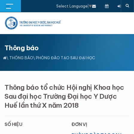
Select Language
▼
Thông báo
\
THÔNG BÁO
\ PHÒNG ĐÀO TẠO SAU ĐẠI HỌC
Thông báo tổ chức Hội nghị Khoa học
Sau đại học Trường Đại học Y Dược
Huế lần thứ X năm 2018
SỐ HIỆU
ĐƠN VỊ