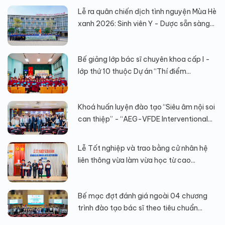
Lễ ra quân chiến dịch tình nguyện Mùa Hè
xanh 2026: Sinh viên Y - Dược sẵn sàng...
Bế giảng lớp bác sĩ chuyên khoa cấp I -
lớp thứ 10 thuộc Dự án “Thí điểm...
Khoá huấn luyện đào tạo “Siêu âm nội soi
can thiệp” - “AEG-VFDE Interventional...
Lễ Tốt nghiệp và trao bằng cử nhân hệ
liên thông vừa làm vừa học từ cao...
Bế mạc đợt đánh giá ngoài 04 chương
trình đào tạo bác sĩ theo tiêu chuẩn...