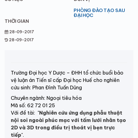
PHÒNG ĐÀO TẠO SAU
ĐẠI HỌC
THỜI GIAN
28-09-2017
28-09-2017
Trường Đại học Y Dược – ĐHH tổ chức buổi bảo
vệ luận án Tiến sĩ cấp Đại học Huế cho nghiên
cứu sinh: Phan Đình Tuấn Dũng
Chuyên ngành: Ngoại tiêu hóa
Mã số: 62 72 01 25
Với đề tài: "
Nghiên cứu ứng dụng phẫu thuật
nội soi ngoài phúc mạc với tấm lưới nhân tạo
2D và 3D trong điều trị thoát vị bẹn trực
tiếp
".