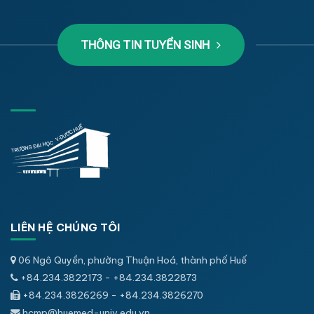
THÔNG TIN TUYỂN SINH
LIÊN HỆ CHÚNG TÔI
06 Ngô Quyền, phường Thuận Hoá, thành phố Huế
+84.234.3822173 - +84.234.3822873
+84.234.3826269 - +84.234.3826270
hcmp@huemed-univ.edu.vn