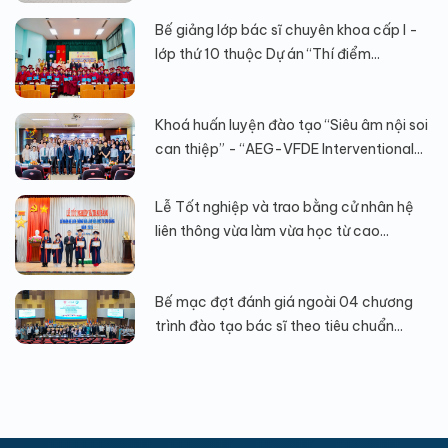
Bế giảng lớp bác sĩ chuyên khoa cấp I -
lớp thứ 10 thuộc Dự án “Thí điểm...
Khoá huấn luyện đào tạo “Siêu âm nội soi
can thiệp” - “AEG-VFDE Interventional...
Lễ Tốt nghiệp và trao bằng cử nhân hệ
liên thông vừa làm vừa học từ cao...
Bế mạc đợt đánh giá ngoài 04 chương
trình đào tạo bác sĩ theo tiêu chuẩn...