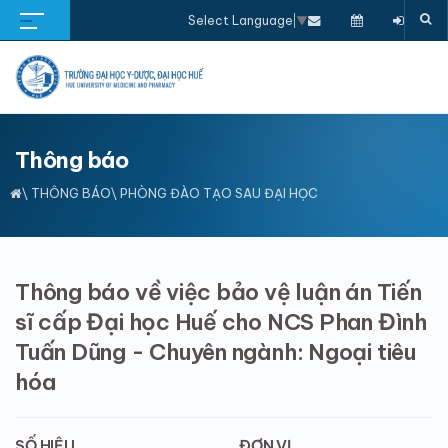
Select Language
▼
Thông báo
\
THÔNG BÁO
\ PHÒNG ĐÀO TẠO SAU ĐẠI HỌC
Thông báo về việc bảo vệ luận án Tiến
sĩ cấp Đại học Huế cho NCS Phan Đình
Tuấn Dũng - Chuyên ngành: Ngoại tiêu
hóa
SỐ HIỆU
ĐƠN VỊ