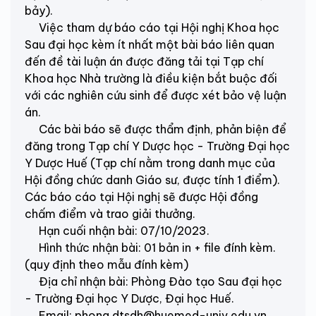
bảy).
Việc tham dự báo cáo tại Hội nghị Khoa học
Sau đại học kèm ít nhất một bài báo liên quan
đến đề tài luận án được đăng tải tại Tạp chí
Khoa học Nhà trường là điều kiện bắt buộc đối
với các nghiên cứu sinh để được xét bảo vệ luận
án.
Các bài báo sẽ được thẩm định, phản biện để
đăng trong Tạp chí Y Dược học - Trường Đại học
Y Dược Huế (Tạp chí nằm trong danh mục của
Hội đồng chức danh Giáo sư, được tính 1 điểm).
Các báo cáo tại Hội nghị sẽ được Hội đồng
chấm điểm và trao giải thưởng.
Hạn cuối nhận bài: 07/10/2023.
Hình thức nhận bài: 01 bản in + file đính kèm.
(quy định theo mẫu đính kèm)
Địa chỉ nhận bài: Phòng Đào tạo Sau đại học
- Trường Đại học Y Dược, Đại học Huế.
Email: phong.dtsdh@huemed-univ.edu.vn