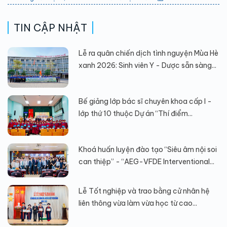
TIN CẬP NHẬT
Lễ ra quân chiến dịch tình nguyện Mùa Hè
xanh 2026: Sinh viên Y - Dược sẵn sàng...
Bế giảng lớp bác sĩ chuyên khoa cấp I -
lớp thứ 10 thuộc Dự án “Thí điểm...
Khoá huấn luyện đào tạo “Siêu âm nội soi
can thiệp” - “AEG-VFDE Interventional...
Lễ Tốt nghiệp và trao bằng cử nhân hệ
liên thông vừa làm vừa học từ cao...