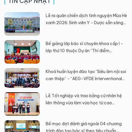
TIN CẬP NHẬT
Lễ ra quân chiến dịch tình nguyện Mùa Hè
xanh 2026: Sinh viên Y - Dược sẵn sàng...
Bế giảng lớp bác sĩ chuyên khoa cấp I -
lớp thứ 10 thuộc Dự án “Thí điểm...
Khoá huấn luyện đào tạo “Siêu âm nội soi
can thiệp” - “AEG-VFDE Interventional...
Lễ Tốt nghiệp và trao bằng cử nhân hệ
liên thông vừa làm vừa học từ cao...
Bế mạc đợt đánh giá ngoài 04 chương
trình đào tạo bác sĩ theo tiêu chuẩn...