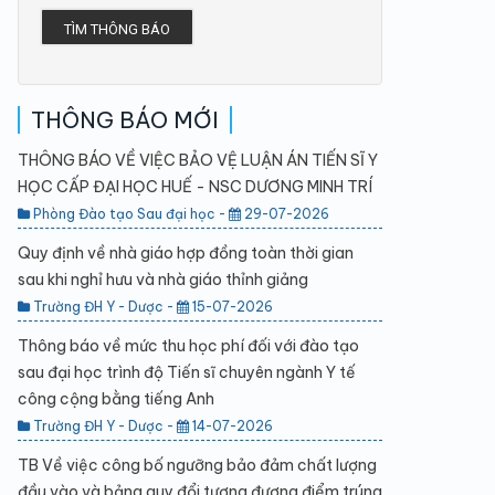
TÌM THÔNG BÁO
THÔNG BÁO MỚI
THÔNG BÁO VỀ VIỆC BẢO VỆ LUẬN ÁN TIẾN SĨ Y
HỌC CẤP ĐẠI HỌC HUẾ - NSC DƯƠNG MINH TRÍ
Phòng Đào tạo Sau đại học -
29-07-2026
Quy định về nhà giáo hợp đồng toàn thời gian
sau khi nghỉ hưu và nhà giáo thỉnh giảng
Trường ĐH Y - Dược -
15-07-2026
Thông báo về mức thu học phí đối với đào tạo
sau đại học trình độ Tiến sĩ chuyên ngành Y tế
công cộng bằng tiếng Anh
Trường ĐH Y - Dược -
14-07-2026
TB Về việc công bố ngưỡng bảo đảm chất lượng
đầu vào và bảng quy đổi tương đương điểm trúng