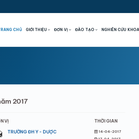
TRANG CHỦ
GIỚI THIỆU
ĐƠN VỊ
ĐÀO TẠO
NGHIÊN CỨU KHO
 năm 2017
N VỊ
THỜI GIAN
TRƯỜNG ĐH Y - DƯỢC
14-04-2017
17-04-2017