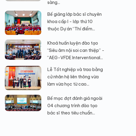
sàng...
Bế giảng lớp bác sĩ chuyên
khoa cấp I - lớp thứ 10
thuộc Dự án “Thí điểm...
Khoá huấn luyện đào tạo
“Siêu âm nội soi can thiệp” -
“AEG-VFDE Interventional...
Lễ Tốt nghiệp và trao bằng
cử nhân hệ liên thông vừa
làm vừa học từ cao...
Bế mạc đợt đánh giá ngoài
04 chương trình đào tạo
bác sĩ theo tiêu chuẩn...