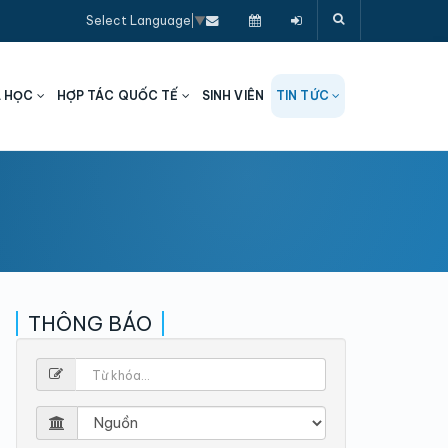
Select Language
▼
A HỌC
HỢP TÁC QUỐC TẾ
SINH VIÊN
TIN TỨC
THÔNG BÁO