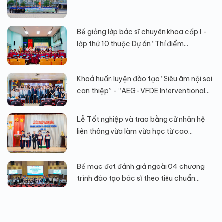
Bế giảng lớp bác sĩ chuyên khoa cấp I -
lớp thứ 10 thuộc Dự án “Thí điểm...
Khoá huấn luyện đào tạo “Siêu âm nội soi
can thiệp” - “AEG-VFDE Interventional...
Lễ Tốt nghiệp và trao bằng cử nhân hệ
liên thông vừa làm vừa học từ cao...
Bế mạc đợt đánh giá ngoài 04 chương
trình đào tạo bác sĩ theo tiêu chuẩn...