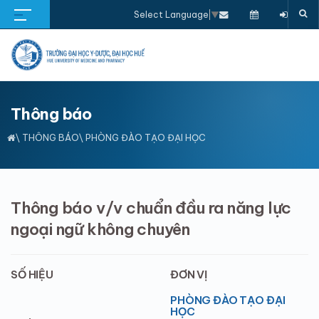
Select Language
▼
Thông báo
\
THÔNG BÁO
\ PHÒNG ĐÀO TẠO ĐẠI HỌC
Thông báo v/v chuẩn đầu ra năng lực
ngoại ngữ không chuyên
SỐ HIỆU
ĐƠN VỊ
PHÒNG ĐÀO TẠO ĐẠI
HỌC