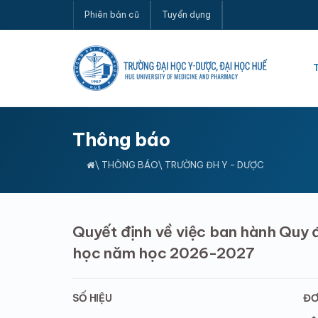
Phiên bản cũ
Tuyển dụng
Thông báo
\
THÔNG BÁO
\ TRƯỜNG ĐH Y - DƯỢC
Quyết định về việc ban hành Quy 
học năm học 2026-2027
SỐ HIỆU
ĐƠ