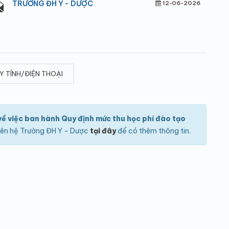
TRƯỜNG ĐH Y - DƯỢC
12-06-2026
Y TÍNH/ĐIỆN THOẠI
về việc ban hành Quy định mức thu học phí đào tạo
g liên hệ Trường ĐH Y - Dược
tại đây
để có thêm thông tin.