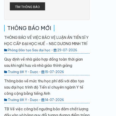
TÌM THÔNG BÁO
THÔNG BÁO MỚI
THÔNG BÁO VỀ VIỆC BẢO VỆ LUẬN ÁN TIẾN SĨ Y
HỌC CẤP ĐẠI HỌC HUẾ - NSC DƯƠNG MINH TRÍ
Phòng Đào tạo Sau đại học -
29-07-2026
Quy định về nhà giáo hợp đồng toàn thời gian
sau khi nghỉ hưu và nhà giáo thỉnh giảng
Trường ĐH Y - Dược -
15-07-2026
Thông báo về mức thu học phí đối với đào tạo
sau đại học trình độ Tiến sĩ chuyên ngành Y tế
công cộng bằng tiếng Anh
Trường ĐH Y - Dược -
14-07-2026
TB Về việc công bố ngưỡng bảo đảm chất lượng
đầu vào và bảng quy đổi tương đương điểm trúng