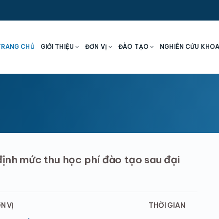
TRANG CHỦ
GIỚI THIỆU
ĐƠN VỊ
ĐÀO TẠO
NGHIÊN CỨU KHO
định mức thu học phí đào tạo sau đại
N VỊ
THỜI GIAN