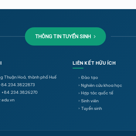
THÔNG TIN TUYỂN SINH
I
LIÊN KẾT HỮU ÍCH
g Thuận Hoá, thành phố Huế
Đào tạo
+84.234.3822873
Nghiên cứu khoa học
 +84.234.3826270
Hợp tác quốc tế
edu.vn
Sinh viên
Tuyển sinh