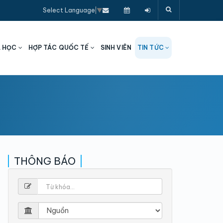
Select Language
▼
A HỌC
HỢP TÁC QUỐC TẾ
SINH VIÊN
TIN TỨC
THÔNG BÁO