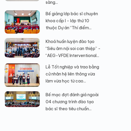
sàng...
Bế giảng lớp bác sĩ chuyên
khoa cấp I - lớp thứ 10
thuộc Dự án “Thí điểm...
Khoá huấn luyện đào tạo
“Siêu âm nội soi can thiệp” -
“AEG-VFDE Interventional...
Lễ Tốt nghiệp và trao bằng
cử nhân hệ liên thông vừa
làm vừa học từ cao...
Bế mạc đợt đánh giá ngoài
04 chương trình đào tạo
bác sĩ theo tiêu chuẩn...