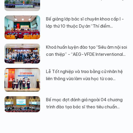
Bế giảng lớp bác sĩ chuyên khoa cấp I -
lớp thứ 10 thuộc Dự án “Thí điểm...
Khoá huấn luyện đào tạo “Siêu âm nội soi
can thiệp” - “AEG-VFDE Interventional...
Lễ Tốt nghiệp và trao bằng cử nhân hệ
liên thông vừa làm vừa học từ cao...
Bế mạc đợt đánh giá ngoài 04 chương
trình đào tạo bác sĩ theo tiêu chuẩn...