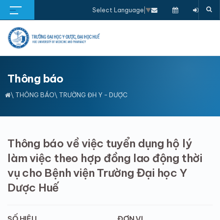
Select Language
▼
Thông báo
\
THÔNG BÁO
\ TRƯỜNG ĐH Y - DƯỢC
Thông báo về việc tuyển dụng hộ lý
làm việc theo hợp đồng lao động thời
vụ cho Bệnh viện Trường Đại học Y
Dược Huế
SỐ HIỆU
ĐƠN VỊ