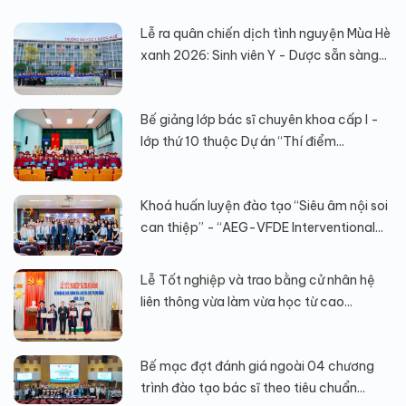
Lễ ra quân chiến dịch tình nguyện Mùa Hè
xanh 2026: Sinh viên Y - Dược sẵn sàng...
Bế giảng lớp bác sĩ chuyên khoa cấp I -
lớp thứ 10 thuộc Dự án “Thí điểm...
Khoá huấn luyện đào tạo “Siêu âm nội soi
can thiệp” - “AEG-VFDE Interventional...
Lễ Tốt nghiệp và trao bằng cử nhân hệ
liên thông vừa làm vừa học từ cao...
Bế mạc đợt đánh giá ngoài 04 chương
trình đào tạo bác sĩ theo tiêu chuẩn...