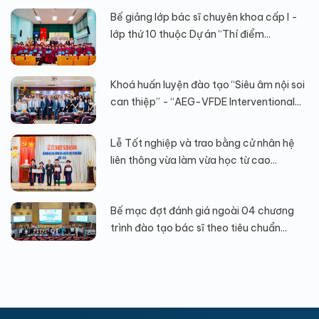
Bế giảng lớp bác sĩ chuyên khoa cấp I -
lớp thứ 10 thuộc Dự án “Thí điểm...
Khoá huấn luyện đào tạo “Siêu âm nội soi
can thiệp” - “AEG-VFDE Interventional...
Lễ Tốt nghiệp và trao bằng cử nhân hệ
liên thông vừa làm vừa học từ cao...
Bế mạc đợt đánh giá ngoài 04 chương
trình đào tạo bác sĩ theo tiêu chuẩn...