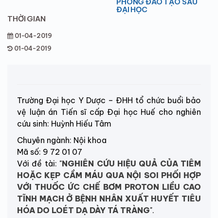
PHÒNG ĐÀO TẠO SAU
ĐẠI HỌC
THỜI GIAN
01-04-2019
01-04-2019
Trường Đại học Y Dược – ĐHH tổ chức buổi bảo
vệ luận án Tiến sĩ cấp Đại học Huế cho nghiên
cứu sinh: Huỳnh Hiếu Tâm
Chuyên ngành: Nội khoa
Mã số: 9 72 01 07
Với đề tài: "
NGHIÊN CỨU HIỆU QUẢ CỦA TIÊM
HOẶC KẸP CẦM MÁU QUA NỘI SOI PHỐI HỢP
VỚI THUỐC ỨC CHẾ BƠM PROTON LIỀU CAO
TĨNH MẠCH Ở BỆNH NHÂN XUẤT HUYẾT TIÊU
HÓA DO LOÉT DẠ DÀY TÁ TRÀNG
".