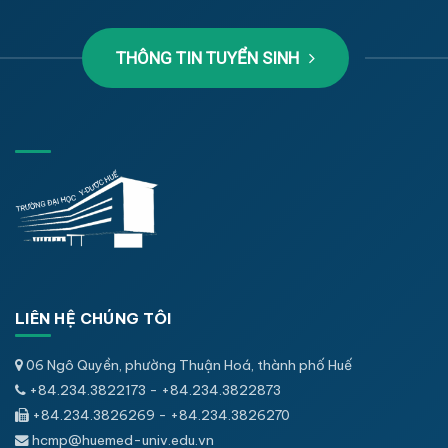
THÔNG TIN TUYỂN SINH
LIÊN HỆ CHÚNG TÔI
06 Ngô Quyền, phường Thuận Hoá, thành phố Huế
+84.234.3822173 - +84.234.3822873
+84.234.3826269 - +84.234.3826270
hcmp@huemed-univ.edu.vn