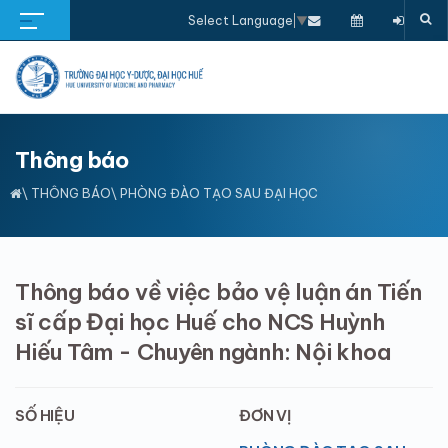
Select Language
▼
Thông báo
\
THÔNG BÁO
\ PHÒNG ĐÀO TẠO SAU ĐẠI HỌC
Thông báo về việc bảo vệ luận án Tiến
sĩ cấp Đại học Huế cho NCS Huỳnh
Hiếu Tâm - Chuyên ngành: Nội khoa
SỐ HIỆU
ĐƠN VỊ