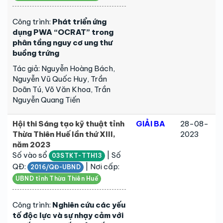
Công trình:
Phát triển ứng
dụng PWA “OCRAT” trong
phân tầng nguy cơ ung thư
buồng trứng
Tác giả: Nguyễn Hoàng Bách,
Nguyễn Vũ Quốc Huy, Trần
Doãn Tú, Võ Văn Khoa, Trần
Nguyễn Quang Tiến
Hội thi Sáng tạo kỹ thuật tỉnh
GIẢI BA
28-08-
Thừa Thiên Huế lần thứ XIII,
2023
năm 2023
Số vào sổ
| Số
03STKT-TTH13
QĐ:
| Nơi cấp:
2016/QĐ-UBND
UBND tỉnh Thừa Thiên Huế
Công trình:
Nghiên cứu các yếu
tố độc lực và sự nhạy cảm với