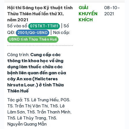
Hội thi Sáng tạo Kỹ thuật tỉnh
GIẢI
08-10-
Thừa Thiên Huế lần thứ XI,
KHUYẾN
2021
năm 2021
KHÍCH
Số vào sổ
| Số
07STKT-TTH11
QĐ:
| Nơi cấp:
2505/QĐ-UBND
UBND tỉnh Thừa Thiên Huế
Công trình:
Cung cấp các
thông tin khoa học về ứng
dụng làm thuốc chữa các
bệnh liên quan đến gan của
cây An xoa (Helicteres
hirsuta Lour.) ở tỉnh Thừa
Thiên Huế
Tác giả: TS. Lê Trung Hiếu, PGS.
TS. Trần Thị Văn Thi, ThS. Lê
Lâm Sơn, ThS. Trần Thanh Minh,
ThS. Lê Thùy Trang, ThS.
Nguyễn Quang Mẫn