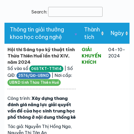
Search:
Thông tin giải thưởng
Thành
Ngày
khoa học công nghệ
tích
Hội thi Sáng tạo kỹ thuật tỉnh
GIẢI
04-10-
Thừa Thiên Huế lần thứ XIV,
KHUYẾN
2024
năm 2024
KHÍCH
Số vào sổ
| Số
06STKT-TTH14
QĐ:
| Nơi cấp:
2576/QĐ-UBND
UBND tỉnh Thừa Thiên Huế
Công trình:
Xây dựng thang
đánh giá năng lực giải quyết
vấn đề của học sinh trung học
phổ thông ở nội dung thống kê
Tác giả: Nguyễn Thị Hồng Nga,
Nguyễn Thị Tân An