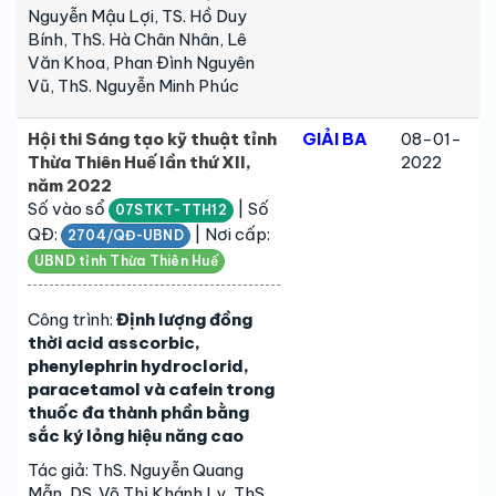
Nguyễn Mậu Lợi, TS. Hồ Duy
Bính, ThS. Hà Chân Nhân, Lê
Văn Khoa, Phan Đình Nguyên
Vũ, ThS. Nguyễn Minh Phúc
Hội thi Sáng tạo kỹ thuật tỉnh
GIẢI BA
08-01-
Thừa Thiên Huế lần thứ XII,
2022
năm 2022
Số vào sổ
| Số
07STKT-TTH12
QĐ:
| Nơi cấp:
2704/QĐ-UBND
UBND tỉnh Thừa Thiên Huế
Công trình:
Định lượng đồng
thời acid asscorbic,
phenylephrin hydroclorid,
paracetamol và cafein trong
thuốc đa thành phần bằng
sắc ký lỏng hiệu năng cao
Tác giả: ThS. Nguyễn Quang
Mẫn, DS. Võ Thị Khánh Ly, ThS.