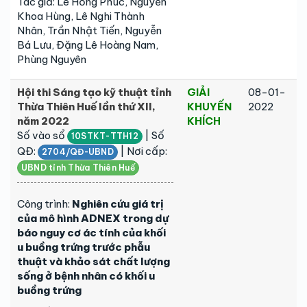
Tác giả: Lê Hồng Phúc, Nguyễn
Khoa Hùng, Lê Nghi Thành
Nhân, Trần Nhật Tiến, Nguyễn
Bá Lưu, Đặng Lê Hoàng Nam,
Phùng Nguyên
Hội thi Sáng tạo kỹ thuật tỉnh
GIẢI
08-01-
Thừa Thiên Huế lần thứ XII,
KHUYẾN
2022
năm 2022
KHÍCH
Số vào sổ
| Số
10STKT-TTH12
QĐ:
| Nơi cấp:
2704/QĐ-UBND
UBND tỉnh Thừa Thiên Huế
Công trình:
Nghiên cứu giá trị
của mô hình ADNEX trong dự
báo nguy cơ ác tính của khối
u buồng trứng trước phẫu
thuật và khảo sát chất lượng
sống ở bệnh nhân có khối u
buồng trứng