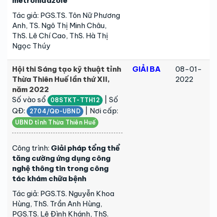
metronidazole
Tác giả: PGS.TS. Tôn Nữ Phương
Anh, TS. Ngô Thị Minh Châu,
ThS. Lê Chí Cao, ThS. Hà Thị
Ngọc Thúy
Hội thi Sáng tạo kỹ thuật tỉnh
GIẢI BA
08-01-
Thừa Thiên Huế lần thứ XII,
2022
năm 2022
Số vào sổ
| Số
08STKT-TTH12
QĐ:
| Nơi cấp:
2704/QĐ-UBND
UBND tỉnh Thừa Thiên Huế
Công trình:
Giải pháp tổng thể
tăng cường ứng dụng công
nghệ thông tin trong công
tác khám chữa bệnh
Tác giả: PGS.TS. Nguyễn Khoa
Hùng, ThS. Trần Anh Hùng,
PGS.TS. Lê Đình Khánh, ThS.