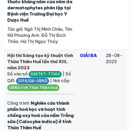
thuốc kháng nấm của nấm da
dermatophytes phân lập tại
Bệnh viện Trường Đại học Y
Dược Huế
Tác giả: Ngô Thị Minh Châu, Tôn
Nữ Phương Anh, Đỗ Thị Bích
Thảo, Hà Thị Ngọc Thúy
Hội thi Sáng tạo kỹ thuật tỉnh
GIẢI BA
28-08-
Thừa Thiên Huế lần thứ XIII,
2023
năm 2023
Số vào sổ
| Số
02STKT-TTH13
QĐ:
| Nơi cấp:
2016/QĐ-UBND
UBND tỉnh Thừa Thiên Huế
Công trình:
Nghiên cứu thành
phần hoá học và hoạt tính
chống oxy hoá của nấm Trắng
sữa (Calocybe indica) ở tỉnh
Thừa Thiên Huế