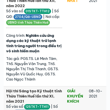
Thừa Thiên Huế lần thứ XII,
NHẤT
2021
năm 2022
Số vào sổ
| Số
01STKT-TTH12
QĐ:
| Nơi cấp:
2704/QĐ-UBND
UBND tỉnh Thừa Thiên Huế
Công trình:
Nghiên cứu ứng
dụng các kỹ thuật trữ lạnh
tinh trùng người trong điều trị
vô sinh hiếm muộn
Tác giả: PGS.TS. Lê Minh Tâm,
ThS. Nguyễn Văn Trung, ThS.
Nguyễn Thị Thái Thanh, GS.TS.
Nguyễn Vũ Quốc Huy, GS.TS.
Cao Ngọc Thành
Hội thi Sáng tạo Kỹ thuật tỉnh
GIẢI
08-10-
Thừa Thiên Huế lần thứ XI,
KHUYẾN
2021
năm 2021
KHÍCH
Số vào sổ
| Số
12STKT-TTH11