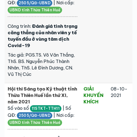
QĐ:
| Nơi cấp:
2505/QĐ-UBND
UBND tỉnh Thừa Thiên Huế
Công trình:
Đánh giá tình trạng
căng thẳng của nhân viên y tế
tuyến đầu ở vùng tâm dịch
Covid-19
Tác giả: PGS.TS. Võ Văn Thắng,
ThS. BS. Nguyễn Phúc Thành
Nhân, ThS. Lê Đình Dương, CN.
Vũ Thị Cúc
Hội thi Sáng tạo Kỹ thuật tỉnh
GIẢI
08-10-
Thừa Thiên Huế lần thứ XI,
KHUYẾN
2021
năm 2021
KHÍCH
Số vào sổ
| Số
11STKT-TTH11
QĐ:
| Nơi cấp:
2505/QĐ-UBND
UBND tỉnh Thừa Thiên Huế