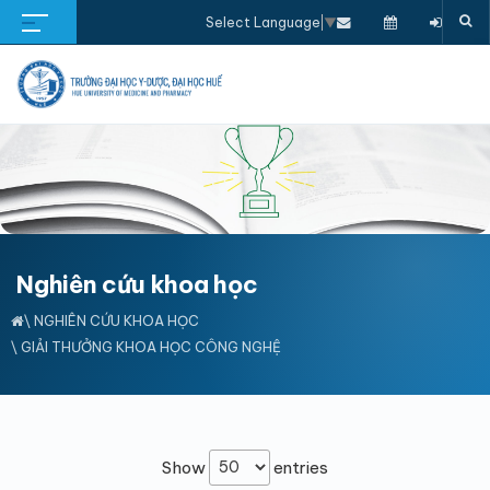
Select Language
▼
Nghiên cứu khoa học
\
NGHIÊN CỨU KHOA HỌC
\
GIẢI THƯỞNG KHOA HỌC CÔNG NGHỆ
Show
entries