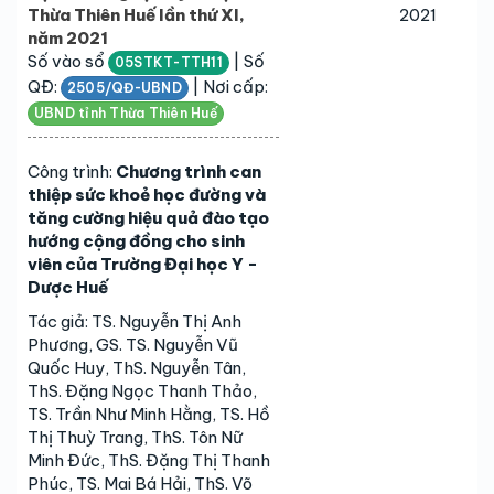
Thừa Thiên Huế lần thứ XI,
2021
năm 2021
Số vào sổ
| Số
05STKT-TTH11
QĐ:
| Nơi cấp:
2505/QĐ-UBND
UBND tỉnh Thừa Thiên Huế
Công trình:
Chương trình can
thiệp sức khoẻ học đường và
tăng cường hiệu quả đào tạo
hướng cộng đồng cho sinh
viên của Trường Đại học Y -
Dược Huế
Tác giả: TS. Nguyễn Thị Anh
Phương, GS. TS. Nguyễn Vũ
Quốc Huy, ThS. Nguyễn Tân,
ThS. Đặng Ngọc Thanh Thảo,
TS. Trần Như Minh Hằng, TS. Hồ
Thị Thuỳ Trang, ThS. Tôn Nữ
Minh Đức, ThS. Đặng Thị Thanh
Phúc, TS. Mai Bá Hải, ThS. Võ