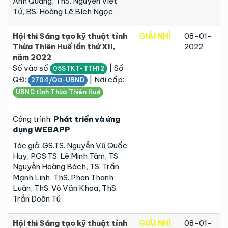
Anh Quang, ThS. Nguyễn Viết
Tứ, BS. Hoàng Lê Bích Ngọc
Hội thi Sáng tạo kỹ thuật tỉnh
GIẢI NHÌ
08-01-
Thừa Thiên Huế lần thứ XII,
2022
năm 2022
Số vào sổ
| Số
05STKT-TTH12
QĐ:
| Nơi cấp:
2704/QĐ-UBND
UBND tỉnh Thừa Thiên Huế
Công trình:
Phát triển và ứng
dụng WEBAPP
Tác giả: GS.TS. Nguyễn Vũ Quốc
Huy, PGS.TS. Lê Minh Tâm, TS.
Nguyễn Hoàng Bách, TS. Trần
Mạnh Linh, ThS. Phan Thanh
Luân, ThS. Võ Văn Khoa, ThS.
Trần Doãn Tú
Hội thi Sáng tạo kỹ thuật tỉnh
GIẢI NHÌ
08-01-