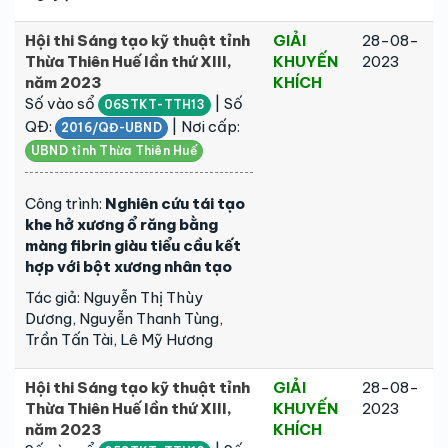
Hội thi Sáng tạo kỹ thuật tỉnh
GIẢI
28-08-
Thừa Thiên Huế lần thứ XIII,
KHUYẾN
2023
năm 2023
KHÍCH
Số vào sổ
| Số
06STKT-TTH13
QĐ:
| Nơi cấp:
2016/QĐ-UBND
UBND tỉnh Thừa Thiên Huế
Công trình:
Nghiên cứu tái tạo
khe hở xương ổ răng bằng
màng fibrin giàu tiểu cầu kết
hợp với bột xương nhân tạo
Tác giả: Nguyễn Thị Thùy
Dương, Nguyễn Thanh Tùng,
Trần Tấn Tài, Lê Mỹ Hương
Hội thi Sáng tạo kỹ thuật tỉnh
GIẢI
28-08-
Thừa Thiên Huế lần thứ XIII,
KHUYẾN
2023
năm 2023
KHÍCH