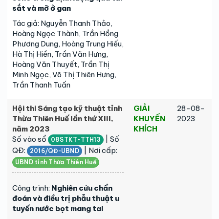
sắt và mỡ ở gan
Tác giả: Nguyễn Thanh Thảo,
Hoàng Ngọc Thành, Trần Hồng
Phương Dung, Hoàng Trung Hiếu,
Hà Thị Hiền, Trần Văn Hưng,
Hoàng Văn Thuyết, Trần Thị
Minh Ngọc, Võ Thị Thiên Hưng,
Trần Thanh Tuấn
Hội thi Sáng tạo kỹ thuật tỉnh
GIẢI
28-08-
Thừa Thiên Huế lần thứ XIII,
KHUYẾN
2023
năm 2023
KHÍCH
Số vào sổ
| Số
08STKT-TTH13
QĐ:
| Nơi cấp:
2016/QĐ-UBND
UBND tỉnh Thừa Thiên Huế
Công trình:
Nghiên cứu chẩn
đoán và điều trị phẫu thuật u
tuyến nước bọt mang tai