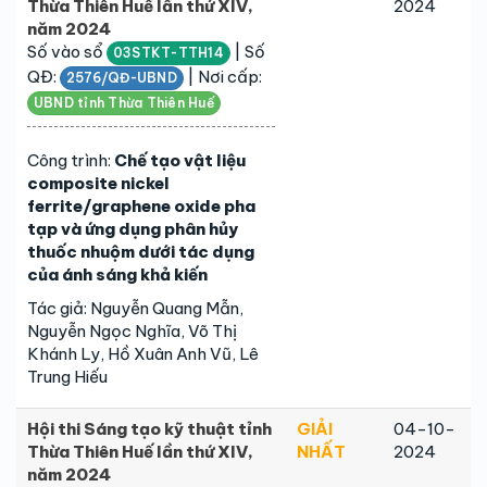
Thừa Thiên Huế lần thứ XIV,
2024
năm 2024
Số vào sổ
| Số
03STKT-TTH14
QĐ:
| Nơi cấp:
2576/QĐ-UBND
UBND tỉnh Thừa Thiên Huế
Công trình:
Chế tạo vật liệu
composite nickel
ferrite/graphene oxide pha
tạp và ứng dụng phân hủy
thuốc nhuộm dưới tác dụng
của ánh sáng khả kiến
Tác giả: Nguyễn Quang Mẫn,
Nguyễn Ngọc Nghĩa, Võ Thị
Khánh Ly, Hồ Xuân Anh Vũ, Lê
Trung Hiếu
Hội thi Sáng tạo kỹ thuật tỉnh
GIẢI
04-10-
Thừa Thiên Huế lần thứ XIV,
NHẤT
2024
năm 2024