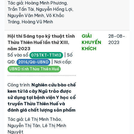
Tác giả: Hoàng Minh Phương,
Trần Tấn Tài, Nguyễn Hồng Lợi,
Nguyễn Văn Minh, Võ Khắc
Tráng, Hoàng Vũ Minh
Hội thi Sáng tạo kỹ thuật tỉnh
GIẢI
28-08-
Thừa Thiên Huế lần thứ XIII,
KHUYẾN
2023
năm 2023
KHÍCH
Số vào sổ
| Số
07STKT-TTH13
QĐ:
| Nơi cấp:
2016/QĐ-UBND
UBND tỉnh Thừa Thiên Huế
Công trình:
Nghiên cứu bào chế
kem từ lá cây Ngũ trảo được
sử dụng tại bệnh viện Y học cổ
truyền Thừa Thiên Huế và
đánh giá chất lượng sản phẩm
Tác giả: Lê Thị Minh Thảo,
Nguyễn Thị Tân, Lê Thị Minh
Nguyệt