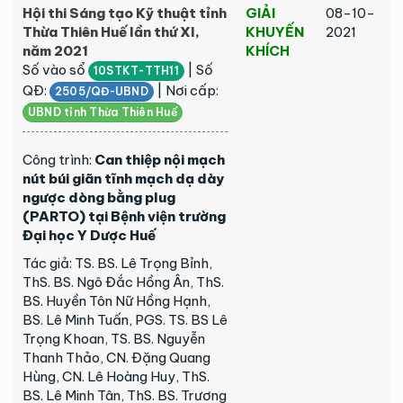
Hội thi Sáng tạo Kỹ thuật tỉnh
GIẢI
08-10-
Thừa Thiên Huế lần thứ XI,
KHUYẾN
2021
năm 2021
KHÍCH
Số vào sổ
| Số
10STKT-TTH11
QĐ:
| Nơi cấp:
2505/QĐ-UBND
UBND tỉnh Thừa Thiên Huế
Công trình:
Can thiệp nội mạch
nút búi giãn tĩnh mạch dạ dày
ngược dòng bằng plug
(PARTO) tại Bệnh viện trường
Đại học Y Dược Huế
Tác giả: TS. BS. Lê Trọng Bỉnh,
ThS. BS. Ngô Đắc Hồng Ân, ThS.
BS. Huyền Tôn Nữ Hồng Hạnh,
BS. Lê Minh Tuấn, PGS. TS. BS Lê
Trọng Khoan, TS. BS. Nguyễn
Thanh Thảo, CN. Đặng Quang
Hùng, CN. Lê Hoàng Huy, ThS.
BS. Lê Minh Tân, ThS. BS. Trương