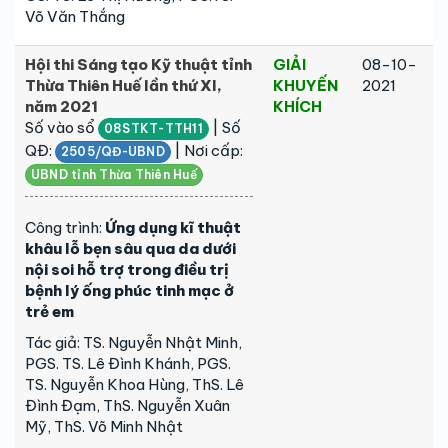
Võ Văn Thắng
Hội thi Sáng tạo Kỹ thuật tỉnh
GIẢI
08-10-
Thừa Thiên Huế lần thứ XI,
KHUYẾN
2021
năm 2021
KHÍCH
Số vào sổ
| Số
08STKT-TTH11
QĐ:
| Nơi cấp:
2505/QĐ-UBND
UBND tỉnh Thừa Thiên Huế
Công trình:
Ứng dụng kĩ thuật
khâu lỗ bẹn sâu qua da dưới
nội soi hỗ trợ trong điều trị
bệnh lý ống phúc tinh mạc ở
trẻ em
Tác giả: TS. Nguyễn Nhật Minh,
PGS. TS. Lê Đình Khánh, PGS.
TS. Nguyễn Khoa Hùng, ThS. Lê
Đình Đạm, ThS. Nguyễn Xuân
Mỹ, ThS. Võ Minh Nhật