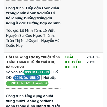
Công trình:
Tiếp cận toàn diện
trong chẩn đoán và điều trị
hội chứng buồng trứng đa
nang ở các trường hợp vô sinh
Tác giả: Lê Minh Tâm, Lê Viết
Nguyên Sa, Cao Ngọc Thành,
Trần Thị Như Quỳnh, Nguyễn Vũ
Quốc Huy
Hội thi Sáng tạo kỹ thuật tỉnh
GIẢI
28-08-
Thừa Thiên Huế lần thứ XIII,
KHUYẾN
2023
năm 2023
KHÍCH
Số vào sổ
| Số
09STKT-TTH13
QĐ:
| Nơi cấp:
2016/QĐ-UBND
UBND tỉnh Thừa Thiên Huế
Công trình:
Ứng dụng chuỗi
xung multi-echo gradient
echo trong định lượng quá tải