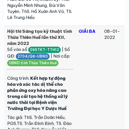
Nguyễn Minh Nhung, Bùi Văn
Tuyên, ThS. Hồ Xuân Anh Vũ, TS.
Lê Trung Hiếu
Hội thi Sáng tạo kỹ thuật tỉnh
GIẢI BA
08-01-
Thừa Thiên Huế lần thứ XII,
2022
năm 2022
Số vào sổ
| Số
06STKT-TTH12
QĐ:
| Nơi cấp:
2704/QĐ-UBND
UBND tỉnh Thừa Thiên Huế
Công trình:
Kết hợp tự động
hóa và xúc tác dị thể cho
phản ứng oxy hóa nâng cao
trong cải tạo hệ thống xử lý
nước thải tại Bệnh viện
Trường Đại học Y Dược Huế
Tác giả: ThS. Trần Doãn Hiếu,
PGS.TS. Trần Đình Bình, TS. Đào