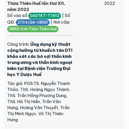
Thừa Thiên Huế lần thứ XII,
2022
năm 2022
Số vào sổ
| Số
04STKT-TTH12
QĐ:
| Nơi cấp:
2704/QĐ-UBND
UBND tỉnh Thừa Thiên Huế
Công trình:
Ứng dụng kỹ thuật
cộng hưởng từ khuếch tán DTI
khảo sát các bó sợi thần kinh
trung ương và thần kinh ngoại
biên tại Bệnh viện Trường Đại
học Y Dược Huế
Tác giả: PGS.TS. Nguyễn Thanh
Thảo, ThS. Hoàng Ngọc Thành,
ThS. Trần Hồng Phương Dung,
ThS. Hà Thị Hiền, Trần Văn
Hưng, Hoàng Văn Thuyết, Trần
Thị Minh Ngọc, Võ Thị Thiên
Hưng