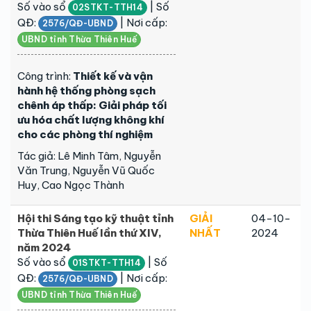
Số vào sổ
| Số
02STKT-TTH14
QĐ:
| Nơi cấp:
2576/QĐ-UBND
UBND tỉnh Thừa Thiên Huế
Công trình:
Thiết kế và vận
hành hệ thống phòng sạch
chênh áp thấp: Giải pháp tối
ưu hóa chất lượng không khí
cho các phòng thí nghiệm
Tác giả: Lê Minh Tâm, Nguyễn
Văn Trung, Nguyễn Vũ Quốc
Huy, Cao Ngọc Thành
Hội thi Sáng tạo kỹ thuật tỉnh
GIẢI
04-10-
Thừa Thiên Huế lần thứ XIV,
NHẤT
2024
năm 2024
Số vào sổ
| Số
01STKT-TTH14
QĐ:
| Nơi cấp:
2576/QĐ-UBND
UBND tỉnh Thừa Thiên Huế