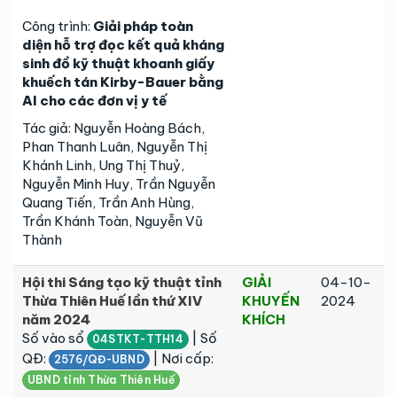
Công trình:
Giải pháp toàn
diện hỗ trợ đọc kết quả kháng
sinh đồ kỹ thuật khoanh giấy
khuếch tán Kirby-Bauer bằng
AI cho các đơn vị y tế
Tác giả: Nguyễn Hoàng Bách,
Phan Thanh Luân, Nguyễn Thị
Khánh Linh, Ung Thị Thuỷ,
Nguyễn Minh Huy, Trần Nguyễn
Quang Tiến, Trần Anh Hùng,
Trần Khánh Toàn, Nguyễn Vũ
Thành
Hội thi Sáng tạo kỹ thuật tỉnh
GIẢI
04-10-
Thừa Thiên Huế lần thứ XIV
KHUYẾN
2024
năm 2024
KHÍCH
Số vào sổ
| Số
04STKT-TTH14
QĐ:
| Nơi cấp:
2576/QĐ-UBND
UBND tỉnh Thừa Thiên Huế