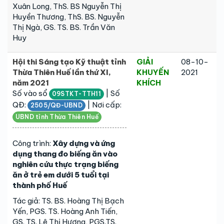
Xuân Long, ThS. BS Nguyễn Thị
Huyền Thương, ThS. BS. Nguyễn
Thị Ngà, GS. TS. BS. Trần Văn
Huy
Hội thi Sáng tạo Kỹ thuật tỉnh
GIẢI
08-10-
Thừa Thiên Huế lần thứ XI,
KHUYẾN
2021
năm 2021
KHÍCH
Số vào sổ
| Số
09STKT-TTH11
QĐ:
| Nơi cấp:
2505/QĐ-UBND
UBND tỉnh Thừa Thiên Huế
Công trình:
Xây dựng và ứng
dụng thang đo biếng ăn vào
nghiên cứu thực trạng biếng
ăn ở trẻ em dưới 5 tuổi tại
thành phố Huế
Tác giả: TS. BS. Hoàng Thị Bạch
Yến, PGS. TS. Hoàng Anh Tiến,
GS. TS. Lê Thị Hương, PGS.TS.