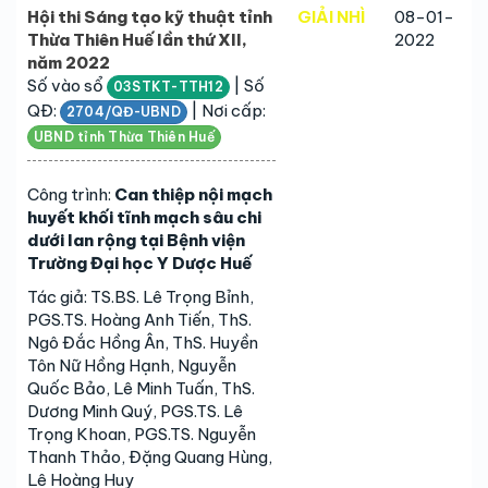
Hội thi Sáng tạo kỹ thuật tỉnh
GIẢI NHÌ
08-01-
Thừa Thiên Huế lần thứ XII,
2022
năm 2022
Số vào sổ
| Số
03STKT-TTH12
QĐ:
| Nơi cấp:
2704/QĐ-UBND
UBND tỉnh Thừa Thiên Huế
Công trình:
Can thiệp nội mạch
huyết khối tĩnh mạch sâu chi
dưới lan rộng tại Bệnh viện
Trường Đại học Y Dược Huế
Tác giả: TS.BS. Lê Trọng Bỉnh,
PGS.TS. Hoàng Anh Tiến, ThS.
Ngô Đắc Hồng Ân, ThS. Huyền
Tôn Nữ Hồng Hạnh, Nguyễn
Quốc Bảo, Lê Minh Tuấn, ThS.
Dương Minh Quý, PGS.TS. Lê
Trọng Khoan, PGS.TS. Nguyễn
Thanh Thảo, Đặng Quang Hùng,
Lê Hoàng Huy