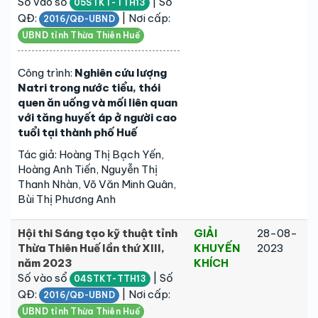
Số vào sổ
| Số
05STKT-TTH13
QĐ:
| Nơi cấp:
2016/QĐ-UBND
UBND tỉnh Thừa Thiên Huế
Công trình:
Nghiên cứu lượng
Natri trong nước tiểu, thói
quen ăn uống và mối liên quan
với tăng huyết áp ở người cao
tuổi tại thành phố Huế
Tác giả: Hoàng Thị Bạch Yến,
Hoàng Anh Tiến, Nguyễn Thị
Thanh Nhàn, Võ Văn Minh Quân,
Bùi Thị Phương Anh
Hội thi Sáng tạo kỹ thuật tỉnh
GIẢI
28-08-
Thừa Thiên Huế lần thứ XIII,
KHUYẾN
2023
năm 2023
KHÍCH
Số vào sổ
| Số
04STKT-TTH13
QĐ:
| Nơi cấp:
2016/QĐ-UBND
UBND tỉnh Thừa Thiên Huế