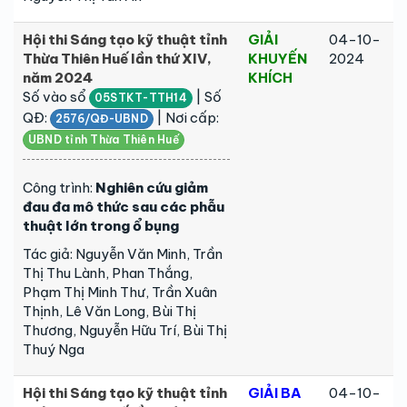
Hội thi Sáng tạo kỹ thuật tỉnh
GIẢI
04-10-
Thừa Thiên Huế lần thứ XIV,
KHUYẾN
2024
năm 2024
KHÍCH
Số vào sổ
| Số
05STKT-TTH14
QĐ:
| Nơi cấp:
2576/QĐ-UBND
UBND tỉnh Thừa Thiên Huế
Công trình:
Nghiên cứu giảm
đau đa mô thức sau các phẫu
thuật lớn trong ổ bụng
Tác giả: Nguyễn Văn Minh, Trần
Thị Thu Lành, Phan Thắng,
Phạm Thị Minh Thư, Trần Xuân
Thịnh, Lê Văn Long, Bùi Thị
Thương, Nguyễn Hữu Trí, Bùi Thị
Thuý Nga
Hội thi Sáng tạo kỹ thuật tỉnh
GIẢI BA
04-10-