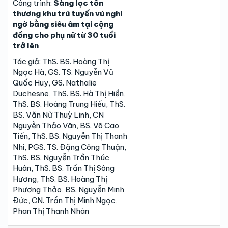
Công trình:
Sàng lọc tổn
thương khu trú tuyến vú nghi
ngờ bằng siêu âm tại cộng
đồng cho phụ nữ từ 30 tuổi
trở lên
Tác giả: ThS. BS. Hoàng Thị
Ngọc Hà, GS. TS. Nguyễn Vũ
Quốc Huy, GS. Nathalie
Duchesne, ThS. BS. Hà Thị Hiền,
ThS. BS. Hoàng Trung Hiếu, ThS.
BS. Văn Nữ Thuỳ Linh, CN
Nguyễn Thảo Vân, BS. Võ Cao
Tiến, ThS. BS. Nguyễn Thị Thanh
Nhi, PGS. TS. Đặng Công Thuận,
ThS. BS. Nguyễn Trần Thúc
Huân, ThS. BS. Trần Thị Sông
Hương, ThS. BS. Hoàng Thị
Phương Thảo, BS. Nguyễn Minh
Đức, CN. Trần Thị Minh Ngọc,
Phan Thị Thanh Nhàn