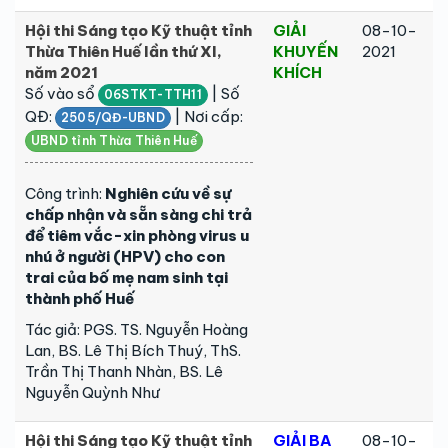
Hội thi Sáng tạo Kỹ thuật tỉnh
GIẢI
08-10-
Thừa Thiên Huế lần thứ XI,
KHUYẾN
2021
năm 2021
KHÍCH
Số vào sổ
| Số
06STKT-TTH11
QĐ:
| Nơi cấp:
2505/QĐ-UBND
UBND tỉnh Thừa Thiên Huế
Công trình:
Nghiên cứu về sự
chấp nhận và sẵn sàng chi trả
để tiêm vắc-xin phòng virus u
nhú ở người (HPV) cho con
trai của bố mẹ nam sinh tại
thành phố Huế
Tác giả: PGS. TS. Nguyễn Hoàng
Lan, BS. Lê Thị Bích Thuý, ThS.
Trần Thị Thanh Nhàn, BS. Lê
Nguyễn Quỳnh Như
Hội thi Sáng tạo Kỹ thuật tỉnh
GIẢI BA
08-10-