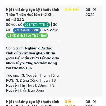
Hội thi Sáng tạo kỹ thuật tỉnh
GIẢI NHÌ
08-01-
Thừa Thiên Huế lần thứ XII,
2022
năm 2022
Số vào sổ
| Số
02STKT-TTH12
QĐ:
| Nơi cấp:
2704/QĐ-UBND
UBND tỉnh Thừa Thiên Huế
Công trình:
Nghiên cứu đặc
tính của vật liệu ghép fibrin
giàu tiểu cầu chứa tế bào đơn
nhân tủy xương và tiềm năng
tái tạo mô sụn
Tác giả: TS. Nguyễn Thanh Tùng,
PGS.TS. Đặng Công Thuận, TS.
Nguyễn Thị Thùy Dương, ThS.
Nguyễn Trần Bảo Song
Hội thi Sáng tạo kỹ thuật tỉnh
GIẢI
08-01-