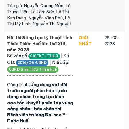
Tác giả: Nguyễn Quang Mẫn, Lê
Trung Hiếu, Lê Lâm Sơn, Lê Thị
Kim Dung, Nguyễn Vĩnh Phú, Lê
Thị Mỹ Linh, Nguyễn Thị Nguyệt
Hội thi Sáng tạo kỹ thuật tỉnh
GIẢI
28-08-
Thừa Thiên Huế lần thứ XIII,
NHẤT
2023
năm 2023
Số vào sổ
| Số
01STKT-TTH13
QĐ:
| Nơi cấp:
2016/QĐ-UBND
UBND tỉnh Thừa Thiên Huế
Công trình:
Ứng dụng vạt đùi
trước ngoài phức hợp tự do
dạng chùm trong tạo hình
các tổn khuyết phức tạp vùng
cẳng chân- bàn chân tại
Bệnh viện trường Đại học Y -
Dược Huế