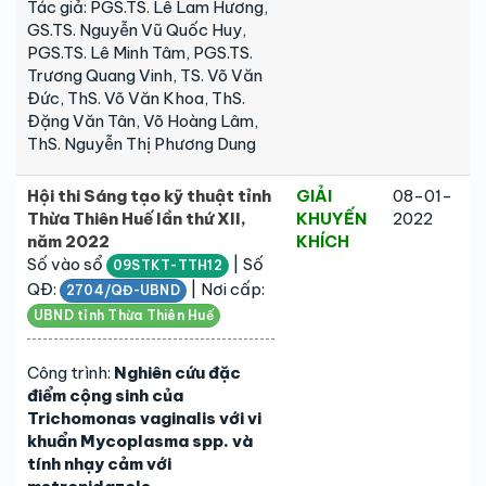
Tác giả: PGS.TS. Lê Lam Hương,
GS.TS. Nguyễn Vũ Quốc Huy,
PGS.TS. Lê Minh Tâm, PGS.TS.
Trương Quang Vinh, TS. Võ Văn
Đức, ThS. Võ Văn Khoa, ThS.
Đặng Văn Tân, Võ Hoàng Lâm,
ThS. Nguyễn Thị Phương Dung
Hội thi Sáng tạo kỹ thuật tỉnh
GIẢI
08-01-
Thừa Thiên Huế lần thứ XII,
KHUYẾN
2022
năm 2022
KHÍCH
Số vào sổ
| Số
09STKT-TTH12
QĐ:
| Nơi cấp:
2704/QĐ-UBND
UBND tỉnh Thừa Thiên Huế
Công trình:
Nghiên cứu đặc
điểm cộng sinh của
Trichomonas vaginalis với vi
khuẩn Mycoplasma spp. và
tính nhạy cảm với