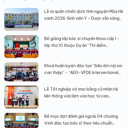
Lễ ra quân chiến dịch tình nguyện Mùa Hè
xanh 2026: Sinh viên Y - Dược sẵn sàng...
Bế giảng lớp bác sĩ chuyên khoa cấp I -
lớp thứ 10 thuộc Dự án “Thí điểm...
Khoá huấn luyện đào tạo “Siêu âm nội soi
can thiệp” - “AEG-VFDE Interventional...
Lễ Tốt nghiệp và trao bằng cử nhân hệ
liên thông vừa làm vừa học từ cao...
Bế mạc đợt đánh giá ngoài 04 chương
trình đào tạo bác sĩ theo tiêu chuẩn...