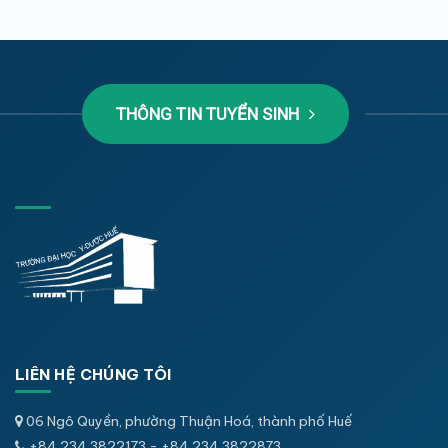
THÔNG TIN TUYỂN SINH
LIÊN HỆ CHÚNG TÔI
06 Ngô Quyền, phường Thuận Hoá, thành phố Huế
+84.234.3822173 - +84.234.3822873