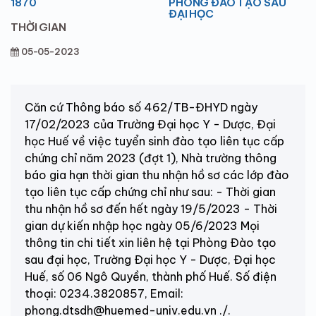
1870
PHÒNG ĐÀO TẠO SAU
ĐẠI HỌC
THỜI GIAN
05-05-2023
Căn cứ Thông báo số 462/TB-ĐHYD ngày
17/02/2023 của Trường Đại học Y - Dược, Đại
học Huế về việc tuyển sinh đào tạo liên tục cấp
chứng chỉ năm 2023 (đợt 1), Nhà trường thông
báo gia hạn thời gian thu nhận hồ sơ các lớp đào
tạo liên tục cấp chứng chỉ như sau: - Thời gian
thu nhận hồ sơ đến hết ngày 19/5/2023 - Thời
gian dự kiến nhập học ngày 05/6/2023 Mọi
thông tin chi tiết xin liên hệ tại Phòng Ðào tạo
sau đại học, Trường Ðại học Y - Dược, Đại học
Huế, số 06 Ngô Quyền, thành phố Huế. Số điện
thoại: 0234.3820857, Email:
phong.dtsdh@huemed-univ.edu.vn ./.