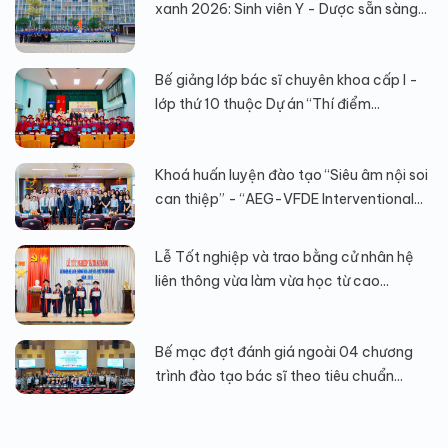
xanh 2026: Sinh viên Y - Dược sẵn sàng...
Bế giảng lớp bác sĩ chuyên khoa cấp I -
lớp thứ 10 thuộc Dự án “Thí điểm...
Khoá huấn luyện đào tạo “Siêu âm nội soi
can thiệp” - “AEG-VFDE Interventional...
Lễ Tốt nghiệp và trao bằng cử nhân hệ
liên thông vừa làm vừa học từ cao...
Bế mạc đợt đánh giá ngoài 04 chương
trình đào tạo bác sĩ theo tiêu chuẩn...