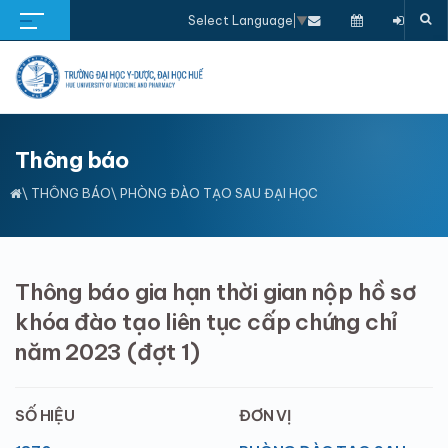
Select Language
▼
Thông báo
\
THÔNG BÁO
\ PHÒNG ĐÀO TẠO SAU ĐẠI HỌC
Thông báo gia hạn thời gian nộp hồ sơ
khóa đào tạo liên tục cấp chứng chỉ
năm 2023 (đợt 1)
SỐ HIỆU
ĐƠN VỊ