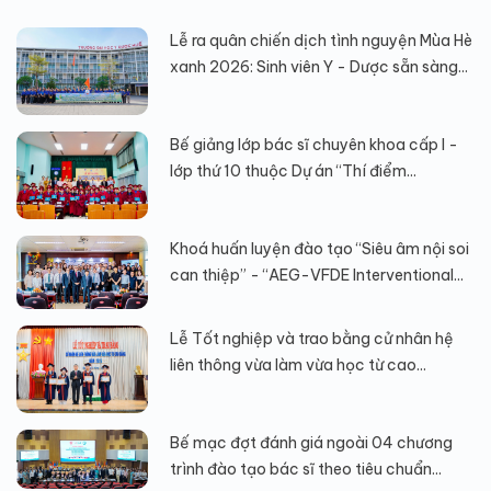
Lễ ra quân chiến dịch tình nguyện Mùa Hè
xanh 2026: Sinh viên Y - Dược sẵn sàng...
Bế giảng lớp bác sĩ chuyên khoa cấp I -
lớp thứ 10 thuộc Dự án “Thí điểm...
Khoá huấn luyện đào tạo “Siêu âm nội soi
can thiệp” - “AEG-VFDE Interventional...
Lễ Tốt nghiệp và trao bằng cử nhân hệ
liên thông vừa làm vừa học từ cao...
Bế mạc đợt đánh giá ngoài 04 chương
trình đào tạo bác sĩ theo tiêu chuẩn...