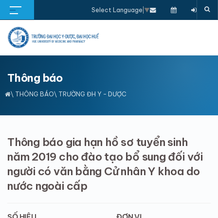
Select Language
▼
Thông báo
\
THÔNG BÁO
\ TRƯỜNG ĐH Y - DƯỢC
Thông báo gia hạn hồ sơ tuyển sinh
năm 2019 cho đào tạo bổ sung đối với
người có văn bằng Cử nhân Y khoa do
nước ngoài cấp
SỐ HIỆU
ĐƠN VỊ