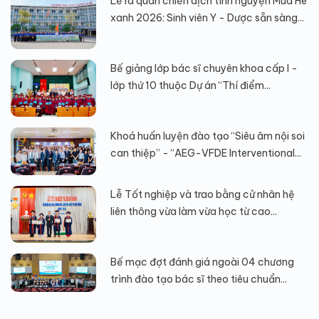
Lễ ra quân chiến dịch tình nguyện Mùa Hè
xanh 2026: Sinh viên Y - Dược sẵn sàng...
Bế giảng lớp bác sĩ chuyên khoa cấp I -
lớp thứ 10 thuộc Dự án “Thí điểm...
Khoá huấn luyện đào tạo “Siêu âm nội soi
can thiệp” - “AEG-VFDE Interventional...
Lễ Tốt nghiệp và trao bằng cử nhân hệ
liên thông vừa làm vừa học từ cao...
Bế mạc đợt đánh giá ngoài 04 chương
trình đào tạo bác sĩ theo tiêu chuẩn...