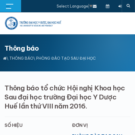
Select Language
▼
Thông báo
\
THÔNG BÁO
\ PHÒNG ĐÀO TẠO SAU ĐẠI HỌC
Thông báo tổ chức Hội nghị Khoa học
Sau đại học trường Đại học Y Dược
Huế lần thứ VIII năm 2016.
SỐ HIỆU
ĐƠN VỊ