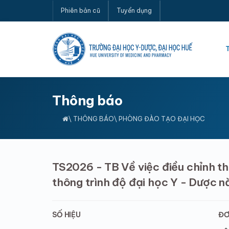
Phiên bản cũ
Tuyển dụng
Thông báo
\
THÔNG BÁO
\ PHÒNG ĐÀO TẠO ĐẠI HỌC
TS2026 - TB Về việc điều chỉnh thờ
thông trình độ đại học Y - Dược 
SỐ HIỆU
ĐƠ