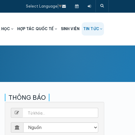
Select Language
▼
A HỌC
HỢP TÁC QUỐC TẾ
SINH VIÊN
TIN TỨC
THÔNG BÁO