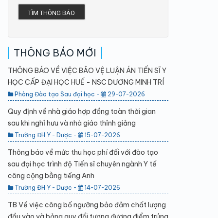
TÌM THÔNG BÁO
THÔNG BÁO MỚI
THÔNG BÁO VỀ VIỆC BẢO VỆ LUẬN ÁN TIẾN SĨ Y
HỌC CẤP ĐẠI HỌC HUẾ - NSC DƯƠNG MINH TRÍ
Phòng Đào tạo Sau đại học -
29-07-2026
Quy định về nhà giáo hợp đồng toàn thời gian
sau khi nghỉ hưu và nhà giáo thỉnh giảng
Trường ĐH Y - Dược -
15-07-2026
Thông báo về mức thu học phí đối với đào tạo
sau đại học trình độ Tiến sĩ chuyên ngành Y tế
công cộng bằng tiếng Anh
Trường ĐH Y - Dược -
14-07-2026
TB Về việc công bố ngưỡng bảo đảm chất lượng
đầu vào và bảng quy đổi tương đương điểm trúng