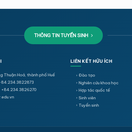
THÔNG TIN TUYỂN SINH
I
LIÊN KẾT HỮU ÍCH
g Thuận Hoá, thành phố Huế
Đào tạo
+84.234.3822873
Nghiên cứu khoa học
 +84.234.3826270
Hợp tác quốc tế
edu.vn
Sinh viên
Tuyển sinh