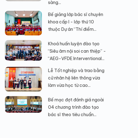
sàng...
Bế giảng lớp bác sĩ chuyên
khoa cấp I - lớp thứ 10
thuộc Dự án “Thí điểm...
Khoá huấn luyện đào tạo
“Siêu âm nội soi can thiệp” -
“AEG-VFDE Interventional...
Lễ Tốt nghiệp và trao bằng
cử nhân hệ liên thông vừa
làm vừa học từ cao...
Bế mạc đợt đánh giá ngoài
04 chương trình đào tạo
bác sĩ theo tiêu chuẩn...