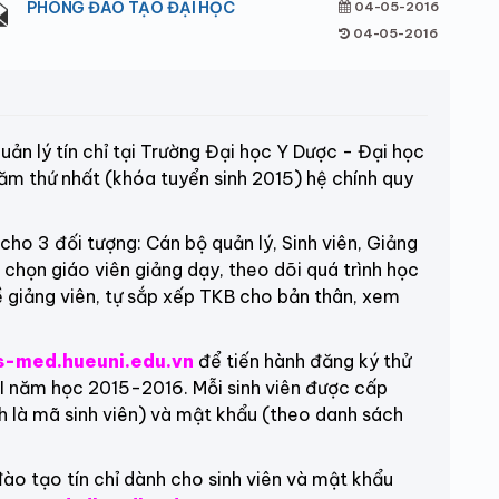
PHÒNG ĐÀO TẠO ĐẠI HỌC
04-05-2016
04-05-2016
ản lý tín chỉ tại Trường Đại học Y Dược - Đại học
ăm thứ nhất (khóa tuyển sinh 2015) hệ chính quy
 3 đối tượng: Cán bộ quản lý, Sinh viên, Giảng
 chọn giáo viên giảng dạy, theo dõi quá trình học
ề giảng viên, tự sắp xếp TKB cho bản thân, xem
-med.hueuni.edu.vn
để tiến hành đăng ký thử
I năm học 2015-2016. Mỗi sinh viên được cấp
h là mã sinh viên) và mật khẩu (theo danh sách
 tạo tín chỉ dành cho sinh viên và mật khẩu