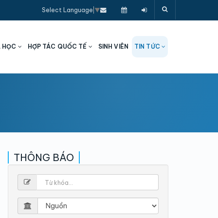
Select Language
▼
A HỌC
HỢP TÁC QUỐC TẾ
SINH VIÊN
TIN TỨC
THÔNG BÁO