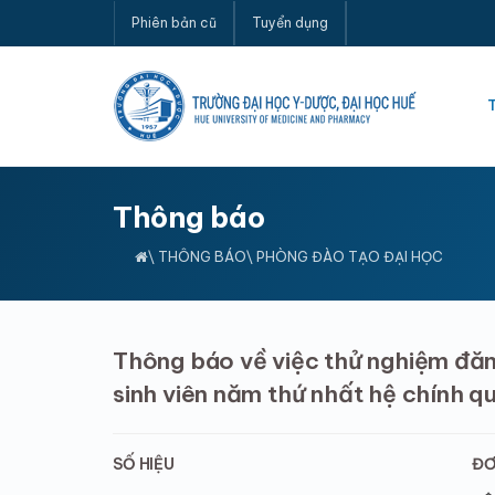
Phiên bản cũ
Tuyển dụng
Thông báo
\
THÔNG BÁO
\ PHÒNG ĐÀO TẠO ĐẠI HỌC
Thông báo về việc thử nghiệm đăn
sinh viên năm thứ nhất hệ chính q
SỐ HIỆU
ĐƠ