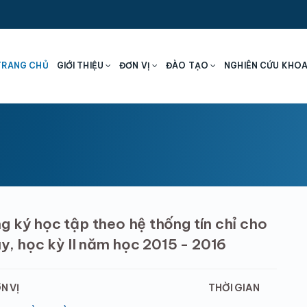
TRANG CHỦ
GIỚI THIỆU
ĐƠN VỊ
ĐÀO TẠO
NGHIÊN CỨU KHO
g ký học tập theo hệ thống tín chỉ cho
uy, học kỳ II năm học 2015 - 2016
N VỊ
THỜI GIAN