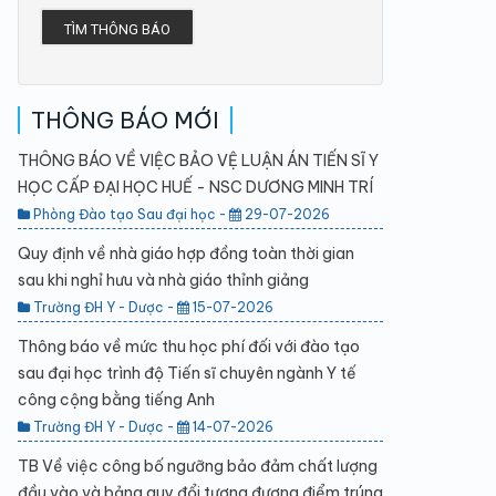
TÌM THÔNG BÁO
THÔNG BÁO MỚI
THÔNG BÁO VỀ VIỆC BẢO VỆ LUẬN ÁN TIẾN SĨ Y
HỌC CẤP ĐẠI HỌC HUẾ - NSC DƯƠNG MINH TRÍ
Phòng Đào tạo Sau đại học -
29-07-2026
Quy định về nhà giáo hợp đồng toàn thời gian
sau khi nghỉ hưu và nhà giáo thỉnh giảng
Trường ĐH Y - Dược -
15-07-2026
Thông báo về mức thu học phí đối với đào tạo
sau đại học trình độ Tiến sĩ chuyên ngành Y tế
công cộng bằng tiếng Anh
Trường ĐH Y - Dược -
14-07-2026
TB Về việc công bố ngưỡng bảo đảm chất lượng
đầu vào và bảng quy đổi tương đương điểm trúng