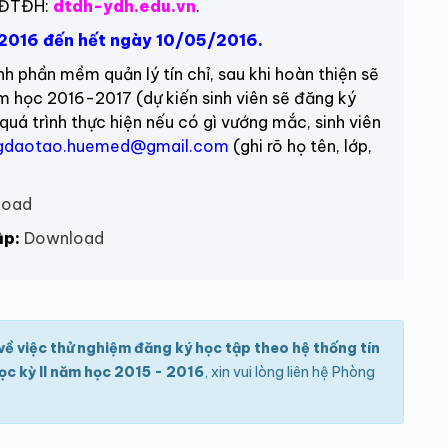
g ĐTĐH:
dtdh-ydh.edu.vn
.
2016 đến hết ngày 10/05/2016.
hần mềm quản lý tín chỉ, sau khi hoàn thiện sẽ
ăm học 2016-2017 (dự kiến sinh viên sẽ đăng ký
á trình thực hiện nếu có gì vướng mắc, sinh viên
gdaotao.huemed@gmail.com
(ghi rõ họ tên, lớp,
load
ập:
Download
ề việc thử nghiệm đăng ký học tập theo hệ thống tín
học kỳ II năm học 2015 - 2016
, xin vui lòng liên hệ Phòng