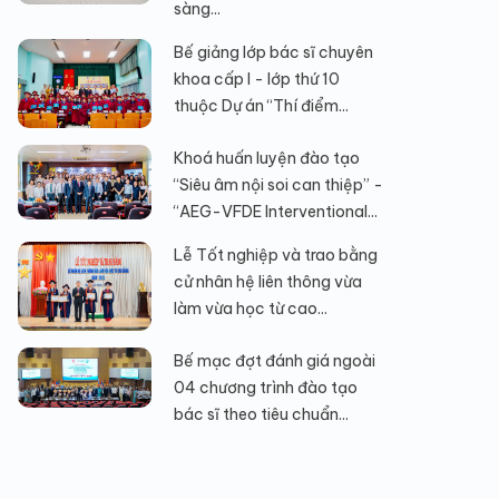
sàng...
Bế giảng lớp bác sĩ chuyên
khoa cấp I - lớp thứ 10
thuộc Dự án “Thí điểm...
Khoá huấn luyện đào tạo
“Siêu âm nội soi can thiệp” -
“AEG-VFDE Interventional...
Lễ Tốt nghiệp và trao bằng
cử nhân hệ liên thông vừa
làm vừa học từ cao...
Bế mạc đợt đánh giá ngoài
04 chương trình đào tạo
bác sĩ theo tiêu chuẩn...