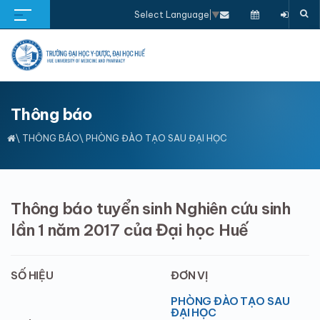
Select Language
▼
Thông báo
\
THÔNG BÁO
\ PHÒNG ĐÀO TẠO SAU ĐẠI HỌC
Thông báo tuyển sinh Nghiên cứu sinh
lần 1 năm 2017 của Đại học Huế
SỐ HIỆU
ĐƠN VỊ
PHÒNG ĐÀO TẠO SAU
ĐẠI HỌC