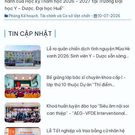
hành của Học kỳ I năm học 2026 - 2027 tại Trường Đại
học Y - Dược, Đại học Huế"
Phòng Kế hoạch, Tài chính và Cơ sở Vật chất -
10-07-2026
TIN CẬP NHẬT
Lễ ra quân chiến dịch tình nguyện Mùa Hè
xanh 2026: Sinh viên Y - Dược sẵn sàng...
Bế giảng lớp bác sĩ chuyên khoa cấp I -
lớp thứ 10 thuộc Dự án “Thí điểm...
Khoá huấn luyện đào tạo “Siêu âm nội soi
can thiệp” - “AEG-VFDE Interventional...
Lễ Tốt nghiệp và trao bằng cử nhân hệ