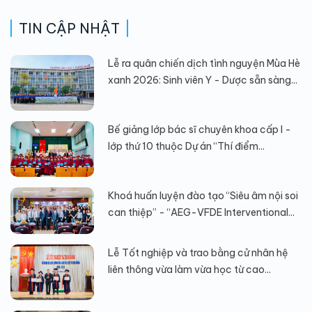
TIN CẬP NHẬT
Lễ ra quân chiến dịch tình nguyện Mùa Hè
xanh 2026: Sinh viên Y - Dược sẵn sàng...
Bế giảng lớp bác sĩ chuyên khoa cấp I -
lớp thứ 10 thuộc Dự án “Thí điểm...
Khoá huấn luyện đào tạo “Siêu âm nội soi
can thiệp” - “AEG-VFDE Interventional...
Lễ Tốt nghiệp và trao bằng cử nhân hệ
liên thông vừa làm vừa học từ cao...