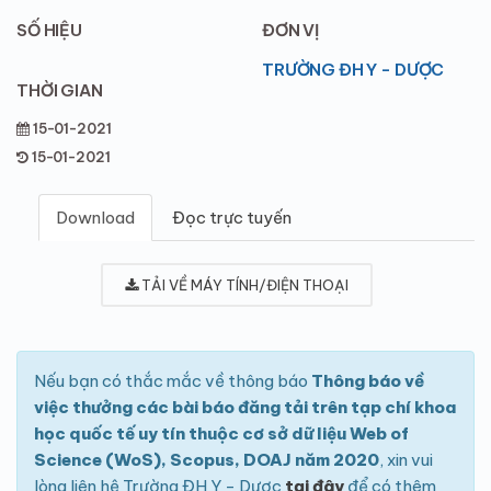
SỐ HIỆU
ĐƠN VỊ
TRƯỜNG ĐH Y - DƯỢC
THỜI GIAN
15-01-2021
15-01-2021
Download
Đọc trực tuyến
TẢI VỀ MÁY TÍNH/ĐIỆN THOẠI
Nếu bạn có thắc mắc về thông báo
Thông báo về
việc thưởng các bài báo đăng tải trên tạp chí khoa
học quốc tế uy tín thuộc cơ sở dữ liệu Web of
Science (WoS), Scopus, DOAJ năm 2020
, xin vui
lòng liên hệ Trường ĐH Y - Dược
tại đây
để có thêm