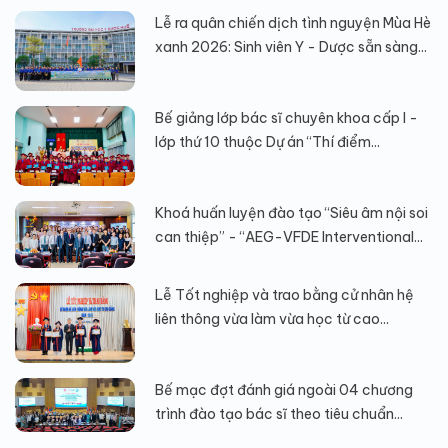
Lễ ra quân chiến dịch tình nguyện Mùa Hè
xanh 2026: Sinh viên Y - Dược sẵn sàng...
Bế giảng lớp bác sĩ chuyên khoa cấp I -
lớp thứ 10 thuộc Dự án “Thí điểm...
Khoá huấn luyện đào tạo “Siêu âm nội soi
can thiệp” - “AEG-VFDE Interventional...
Lễ Tốt nghiệp và trao bằng cử nhân hệ
liên thông vừa làm vừa học từ cao...
Bế mạc đợt đánh giá ngoài 04 chương
trình đào tạo bác sĩ theo tiêu chuẩn...