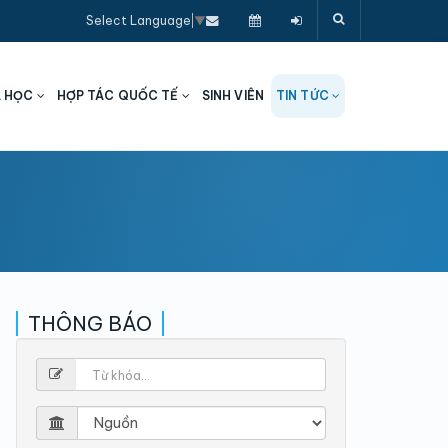
Select Language
▼
A HỌC
HỢP TÁC QUỐC TẾ
SINH VIÊN
TIN TỨC
THÔNG BÁO