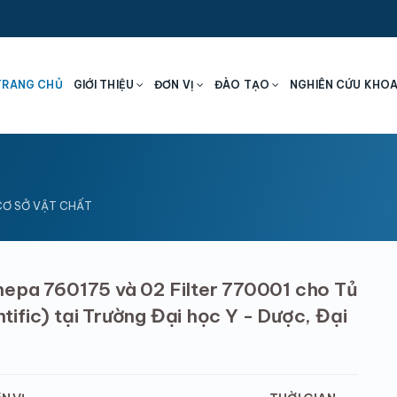
TRANG CHỦ
GIỚI THIỆU
ĐƠN VỊ
ĐÀO TẠO
NGHIÊN CỨU KHO
 CƠ SỞ VẬT CHẤT
hepa 760175 và 02 Filter 770001 cho Tủ
ific) tại Trường Đại học Y - Dược, Đại