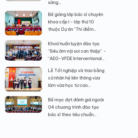
sàng...
Bế giảng lớp bác sĩ chuyên
khoa cấp I - lớp thứ 10
thuộc Dự án “Thí điểm...
Khoá huấn luyện đào tạo
“Siêu âm nội soi can thiệp” -
“AEG-VFDE Interventional...
Lễ Tốt nghiệp và trao bằng
cử nhân hệ liên thông vừa
làm vừa học từ cao...
Bế mạc đợt đánh giá ngoài
04 chương trình đào tạo
bác sĩ theo tiêu chuẩn...