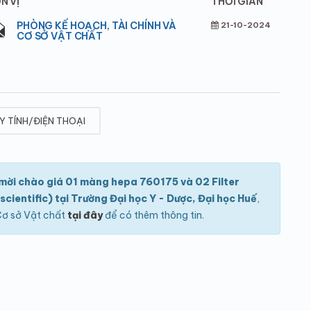
N VỊ
THỜI GIAN
PHÒNG KẾ HOẠCH, TÀI CHÍNH VÀ
21-10-2024
CƠ SỞ VẬT CHẤT
Y TÍNH/ĐIỆN THOẠI
ời chào giá 01 màng hepa 760175 và 02 Filter
entific) tại Trường Đại học Y - Dược, Đại học Huế
,
 Cơ sở Vật chất
tại đây
để có thêm thông tin.