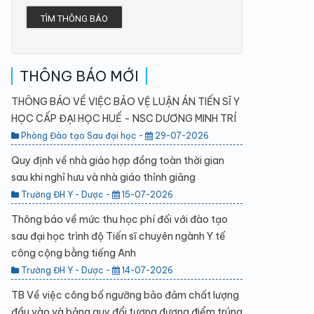
TÌM THÔNG BÁO
THÔNG BÁO MỚI
THÔNG BÁO VỀ VIỆC BẢO VỆ LUẬN ÁN TIẾN SĨ Y
HỌC CẤP ĐẠI HỌC HUẾ - NSC DƯƠNG MINH TRÍ
Phòng Đào tạo Sau đại học -
29-07-2026
Quy định về nhà giáo hợp đồng toàn thời gian
sau khi nghỉ hưu và nhà giáo thỉnh giảng
Trường ĐH Y - Dược -
15-07-2026
Thông báo về mức thu học phí đối với đào tạo
sau đại học trình độ Tiến sĩ chuyên ngành Y tế
công cộng bằng tiếng Anh
Trường ĐH Y - Dược -
14-07-2026
TB Về việc công bố ngưỡng bảo đảm chất lượng
đầu vào và bảng quy đổi tương đương điểm trúng