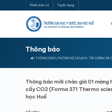
Phiên bản cũ
Tuyển dụng
Thông báo
\
THÔNG BÁO
\ PHÒNG KẾ HOẠCH, TÀI CHÍNH VÀ
Thông báo mời chào giá 01 màng 
cấy CO2 (Forma 371 Thermo scient
học Huế