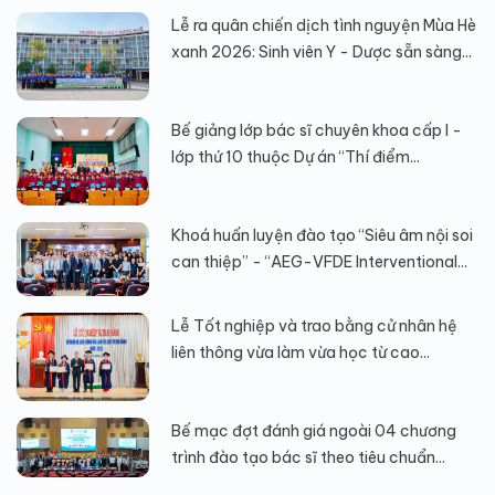
Lễ ra quân chiến dịch tình nguyện Mùa Hè
xanh 2026: Sinh viên Y - Dược sẵn sàng...
Bế giảng lớp bác sĩ chuyên khoa cấp I -
lớp thứ 10 thuộc Dự án “Thí điểm...
Khoá huấn luyện đào tạo “Siêu âm nội soi
can thiệp” - “AEG-VFDE Interventional...
Lễ Tốt nghiệp và trao bằng cử nhân hệ
liên thông vừa làm vừa học từ cao...
Bế mạc đợt đánh giá ngoài 04 chương
trình đào tạo bác sĩ theo tiêu chuẩn...