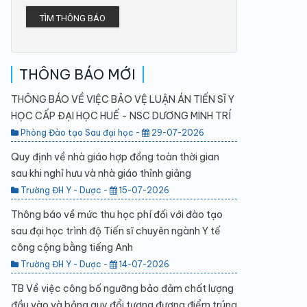
TÌM THÔNG BÁO
THÔNG BÁO MỚI
THÔNG BÁO VỀ VIỆC BẢO VỆ LUẬN ÁN TIẾN SĨ Y
HỌC CẤP ĐẠI HỌC HUẾ - NSC DƯƠNG MINH TRÍ
Phòng Đào tạo Sau đại học -
29-07-2026
Quy định về nhà giáo hợp đồng toàn thời gian
sau khi nghỉ hưu và nhà giáo thỉnh giảng
Trường ĐH Y - Dược -
15-07-2026
Thông báo về mức thu học phí đối với đào tạo
sau đại học trình độ Tiến sĩ chuyên ngành Y tế
công cộng bằng tiếng Anh
Trường ĐH Y - Dược -
14-07-2026
TB Về việc công bố ngưỡng bảo đảm chất lượng
đầu vào và bảng quy đổi tương đương điểm trúng