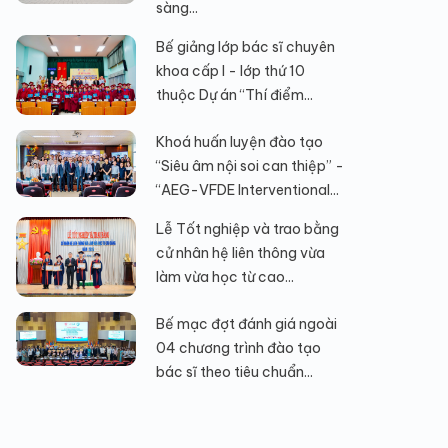
sàng...
Bế giảng lớp bác sĩ chuyên
khoa cấp I - lớp thứ 10
thuộc Dự án “Thí điểm...
Khoá huấn luyện đào tạo
“Siêu âm nội soi can thiệp” -
“AEG-VFDE Interventional...
Lễ Tốt nghiệp và trao bằng
cử nhân hệ liên thông vừa
làm vừa học từ cao...
Bế mạc đợt đánh giá ngoài
04 chương trình đào tạo
bác sĩ theo tiêu chuẩn...