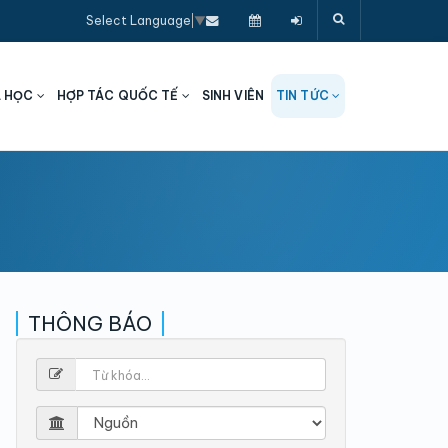
Select Language
▼
A HỌC
HỢP TÁC QUỐC TẾ
SINH VIÊN
TIN TỨC
THÔNG BÁO