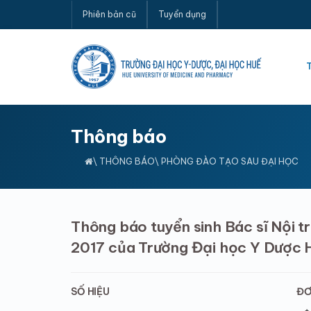
Phiên bản cũ
Tuyển dụng
Thông báo
\
THÔNG BÁO
\ PHÒNG ĐÀO TẠO SAU ĐẠI HỌC
Thông báo tuyển sinh Bác sĩ Nội 
2017 của Trường Đại học Y Dược 
SỐ HIỆU
ĐƠ