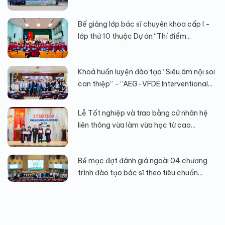
Bế giảng lớp bác sĩ chuyên khoa cấp I -
lớp thứ 10 thuộc Dự án “Thí điểm...
Khoá huấn luyện đào tạo “Siêu âm nội soi
can thiệp” - “AEG-VFDE Interventional...
Lễ Tốt nghiệp và trao bằng cử nhân hệ
liên thông vừa làm vừa học từ cao...
Bế mạc đợt đánh giá ngoài 04 chương
trình đào tạo bác sĩ theo tiêu chuẩn...