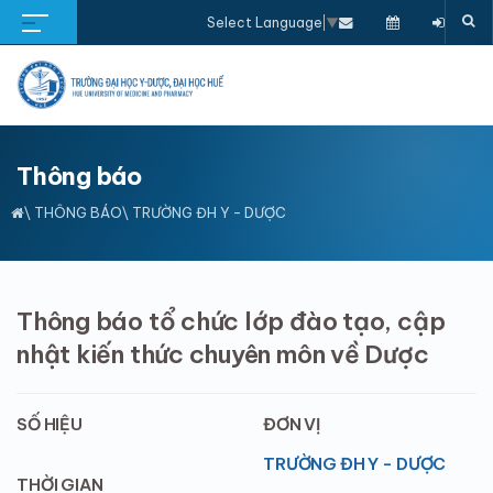
Select Language
▼
Thông báo
\
THÔNG BÁO
\ TRƯỜNG ĐH Y - DƯỢC
Thông báo tổ chức lớp đào tạo, cập
nhật kiến thức chuyên môn về Dược
SỐ HIỆU
ĐƠN VỊ
TRƯỜNG ĐH Y - DƯỢC
THỜI GIAN