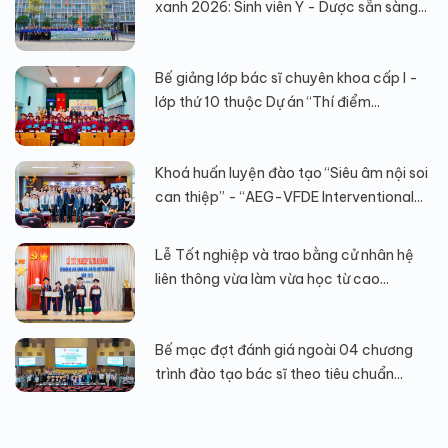
xanh 2026: Sinh viên Y - Dược sẵn sàng...
Bế giảng lớp bác sĩ chuyên khoa cấp I -
lớp thứ 10 thuộc Dự án “Thí điểm...
Khoá huấn luyện đào tạo “Siêu âm nội soi
can thiệp” - “AEG-VFDE Interventional...
Lễ Tốt nghiệp và trao bằng cử nhân hệ
liên thông vừa làm vừa học từ cao...
Bế mạc đợt đánh giá ngoài 04 chương
trình đào tạo bác sĩ theo tiêu chuẩn...