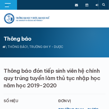
Thông báo
\
THÔNG BÁO
\ TRƯỜNG ĐH Y - DƯỢC
Thông báo đón tiếp sinh viên hệ chính
quy trúng tuyển làm thủ tục nhập học
năm học 2019-2020
SỐ HIỆU
ĐƠN VỊ