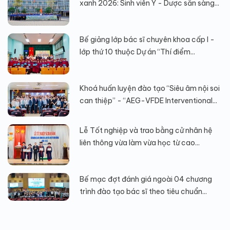
xanh 2026: Sinh viên Y - Dược sẵn sàng...
Bế giảng lớp bác sĩ chuyên khoa cấp I -
lớp thứ 10 thuộc Dự án “Thí điểm...
Khoá huấn luyện đào tạo “Siêu âm nội soi
can thiệp” - “AEG-VFDE Interventional...
Lễ Tốt nghiệp và trao bằng cử nhân hệ
liên thông vừa làm vừa học từ cao...
Bế mạc đợt đánh giá ngoài 04 chương
trình đào tạo bác sĩ theo tiêu chuẩn...