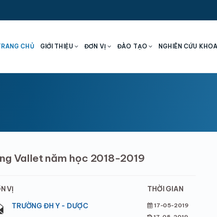
TRANG CHỦ
GIỚI THIỆU
ĐƠN VỊ
ĐÀO TẠO
NGHIÊN CỨU KHO
ổng Vallet năm học 2018-2019
N VỊ
THỜI GIAN
TRƯỜNG ĐH Y - DƯỢC
17-05-2019
17-05-2019