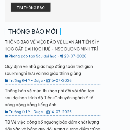
TÌM THÔNG BÁO
THÔNG BÁO MỚI
THÔNG BÁO VỀ VIỆC BẢO VỆ LUẬN ÁN TIẾN SĨ Y
HỌC CẤP ĐẠI HỌC HUẾ - NSC DƯƠNG MINH TRÍ
Phòng Đào tạo Sau đại học -
29-07-2026
Quy định về nhà giáo hợp đồng toàn thời gian
sau khi nghỉ hưu và nhà giáo thỉnh giảng
Trường ĐH Y - Dược -
15-07-2026
Thông báo về mức thu học phí đối với đào tạo
sau đại học trình độ Tiến sĩ chuyên ngành Y tế
công cộng bằng tiếng Anh
Trường ĐH Y - Dược -
14-07-2026
TB Về việc công bố ngưỡng bảo đảm chất lượng
đầu vào và bảng quy đổi tương đương điểm trúng