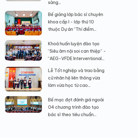
sàng...
Bế giảng lớp bác sĩ chuyên
khoa cấp I - lớp thứ 10
thuộc Dự án “Thí điểm...
Khoá huấn luyện đào tạo
“Siêu âm nội soi can thiệp” -
“AEG-VFDE Interventional...
Lễ Tốt nghiệp và trao bằng
cử nhân hệ liên thông vừa
làm vừa học từ cao...
Bế mạc đợt đánh giá ngoài
04 chương trình đào tạo
bác sĩ theo tiêu chuẩn...