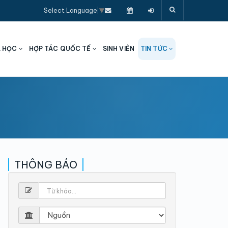
Select Language
▼
A HỌC
HỢP TÁC QUỐC TẾ
SINH VIÊN
TIN TỨC
THÔNG BÁO