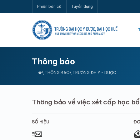
Phiên bản cũ
Tuyển dụng
Thông báo
\
THÔNG BÁO
\ TRƯỜNG ĐH Y - DƯỢC
Thông báo về việc xét cấp học b
SỐ HIỆU
ĐƠ