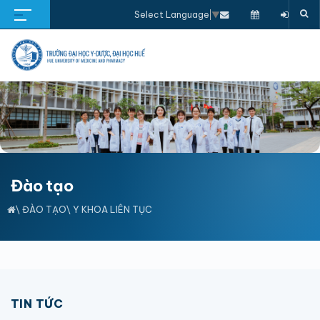
Select Language
▼
Đào tạo
\
ĐÀO TẠO
\
Y KHOA LIÊN TỤC
TIN TỨC