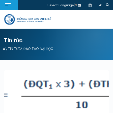
Select Language
▼
Tin tức
\
TIN TỨC
\
ĐÀO TẠO ĐẠI HỌC