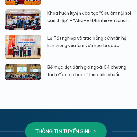
Khoá huấn luyện đào tạo “Siêu âm nội soi
can thiệp” - “AEG-VFDE Interventional...
Lễ Tốt nghiệp và trao bằng cử nhân hệ
liên thông vừa làm vừa học từ cao...
Bế mạc đợt đánh giá ngoài 04 chương
trình đào tạo bác sĩ theo tiêu chuẩn...
THÔNG TIN TUYỂN SINH