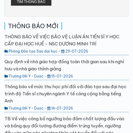
TÌM THÔNG BÁO
THÔNG BÁO MỚI
THÔNG BÁO VỀ VIỆC BẢO VỆ LUẬN ÁN TIẾN SĨ Y HỌC
CẤP ĐẠI HỌC HUẾ - NSC DƯƠNG MINH TRÍ
Phòng Đào tạo Sau đại học -
29-07-2026
Quy định về nhà giáo hợp đồng toàn thời gian sau khi nghỉ
hưu và nhà giáo thỉnh giảng
Trường ĐH Y - Dược -
15-07-2026
Thông báo về mức thu học phí đối với đào tạo sau đại học
trình độ Tiến sĩ chuyên ngành Y tế công cộng bằng tiếng
Anh
Trường ĐH Y - Dược -
14-07-2026
TB Về việc công bố ngưỡng bảo đảm chất lượng đầu vào
và bảng quy đổi tương đương điểm trúng tuyển, ngưỡng
đầu vào giữa các phương thức xét tuyển đối với các