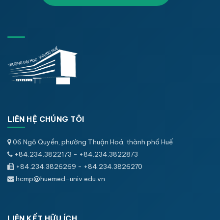
LIÊN HỆ CHÚNG TÔI
06 Ngô Quyền, phường Thuận Hoá, thành phố Huế
+84.234.3822173 - +84.234.3822873
+84.234.3826269 - +84.234.3826270
hcmp@huemed-univ.edu.vn
LIÊN KẾT HỮU ÍCH