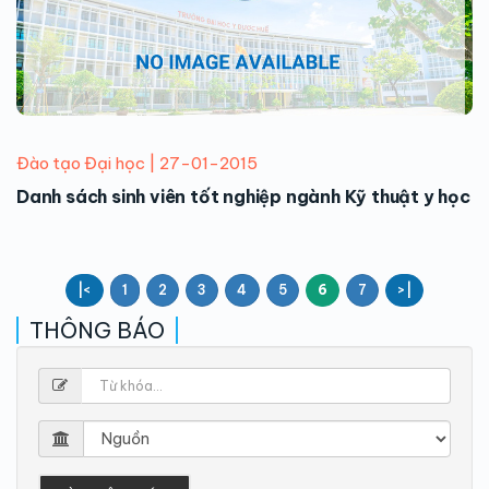
Đào tạo Đại học | 27-01-2015
Danh sách sinh viên tốt nghiệp ngành Kỹ thuật y học
|<
1
2
3
4
5
6
7
>|
THÔNG BÁO