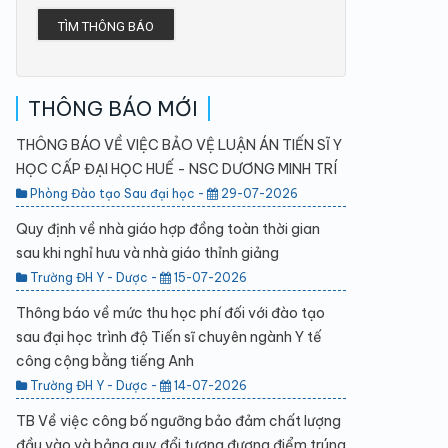
TÌM THÔNG BÁO
THÔNG BÁO MỚI
THÔNG BÁO VỀ VIỆC BẢO VỆ LUẬN ÁN TIẾN SĨ Y
HỌC CẤP ĐẠI HỌC HUẾ - NSC DƯƠNG MINH TRÍ
Phòng Đào tạo Sau đại học -
29-07-2026
Quy định về nhà giáo hợp đồng toàn thời gian
sau khi nghỉ hưu và nhà giáo thỉnh giảng
Trường ĐH Y - Dược -
15-07-2026
Thông báo về mức thu học phí đối với đào tạo
sau đại học trình độ Tiến sĩ chuyên ngành Y tế
công cộng bằng tiếng Anh
Trường ĐH Y - Dược -
14-07-2026
TB Về việc công bố ngưỡng bảo đảm chất lượng
đầu vào và bảng quy đổi tương đương điểm trúng