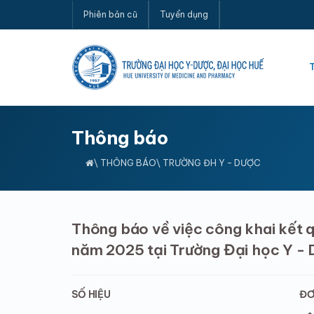
Phiên bản cũ
Tuyển dụng
Thông báo
\
THÔNG BÁO
\ TRƯỜNG ĐH Y - DƯỢC
Thông báo về việc công khai kết q
năm 2025 tại Trường Đại học Y - 
SỐ HIỆU
ĐƠ