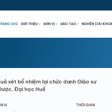
TRANG CHỦ
GIỚI THIỆU
ĐƠN VỊ
ĐÀO TẠO
NGHIÊN CỨU KHO
uả xét bổ nhiệm lại chức danh Giáo sư
Dược, Đại học Huế
N VỊ
THỜI GIAN