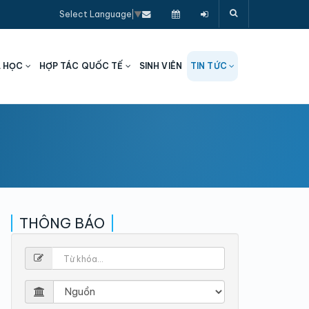
Select Language
▼
A HỌC
HỢP TÁC QUỐC TẾ
SINH VIÊN
TIN TỨC
THÔNG BÁO