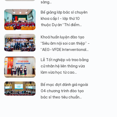
sàng...
Bế giảng lớp bác sĩ chuyên
khoa cấp I - lớp thứ 10
thuộc Dự án “Thí điểm...
Khoá huấn luyện đào tạo
“Siêu âm nội soi can thiệp” -
“AEG-VFDE Interventional...
Lễ Tốt nghiệp và trao bằng
cử nhân hệ liên thông vừa
làm vừa học từ cao...
Bế mạc đợt đánh giá ngoài
04 chương trình đào tạo
bác sĩ theo tiêu chuẩn...