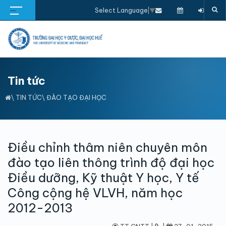
Select Language
▼
Tin tức
\
TIN TỨC
\
ĐÀO TẠO ĐẠI HỌC
Điều chỉnh thâm niên chuyên môn
đào tạo liên thông trình độ đại học
Điều dưỡng, Kỹ thuật Y học, Y tế
Công cộng hệ VLVH, năm học
2012-2013