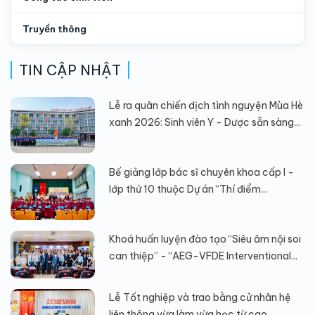
Truyền thông
TIN CẬP NHẬT
Lễ ra quân chiến dịch tình nguyện Mùa Hè
xanh 2026: Sinh viên Y - Dược sẵn sàng...
Bế giảng lớp bác sĩ chuyên khoa cấp I -
lớp thứ 10 thuộc Dự án “Thí điểm...
Khoá huấn luyện đào tạo “Siêu âm nội soi
can thiệp” - “AEG-VFDE Interventional...
Lễ Tốt nghiệp và trao bằng cử nhân hệ
liên thông vừa làm vừa học từ cao...