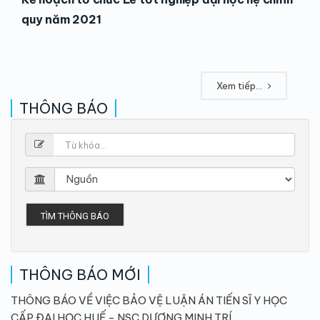
quy năm 2021
Xem tiếp...
THÔNG BÁO
TÌM THÔNG BÁO
THÔNG BÁO MỚI
THÔNG BÁO VỀ VIỆC BẢO VỆ LUẬN ÁN TIẾN SĨ Y HỌC
CẤP ĐẠI HỌC HUẾ - NSC DƯƠNG MINH TRÍ