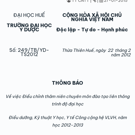
TT CNTT |
|
27-01-2015
ĐẠI HỌC HUẾ
CỘNG HÒA XÃ HỘI CHỦ
NGHĨA VIỆT NAM
TRƯỜNG ĐẠI HỌC
Y DƯỢC
Độc lập - Tự do - Hạnh phúc
Số: 249/TB/YD-
Thừa Thiên Huế, ngày 22 tháng 2
TS2012
năm 2012
THÔNG BÁO
Về việc Điều chỉnh thâm niên chuyên môn đào tạo liên thông
trình độ đại học
Điều dưỡng, Kỹ thuật Y học, Y tế Công cộng hệ VLVH, năm
học 2012-2013