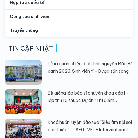
Hợp tác quốc tế
Công tác sinh viên
Truyền thông
TIN CẬP NHẬT
Lễ ra quân chiến dịch tình nguyện Mùa Hè
xanh 2026: Sinh viên Y - Dược sẵn sàng...
Bế giảng lớp bác sĩ chuyên khoa cấp I -
lớp thứ 10 thuộc Dự án “Thí điểm...
Khoá huấn luyện đào tạo “Siêu âm nội soi
can thiệp” - “AEG-VFDE Interventional...