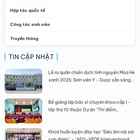
Hợp tác quốc tế
Công tác sinh viên
Truyền thông
TIN CẬP NHẬT
Lễ ra quân chiến dịch tình nguyện Mùa Hè
xanh 2026: Sinh viên Y - Dược sẵn sàng...
Bế giảng lớp bác sĩ chuyên khoa cấp I -
lớp thứ 10 thuộc Dự án “Thí điểm...
Khoá huấn luyện đào tạo “Siêu âm nội soi
can thiệp” - “AEG-VFDE Interventional...