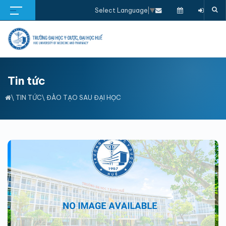
Select Language
▼
Tin tức
\
TIN TỨC
\
ĐÀO TẠO SAU ĐẠI HỌC