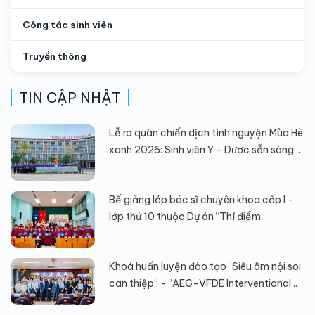
Công tác sinh viên
Truyền thông
TIN CẬP NHẬT
Lễ ra quân chiến dịch tình nguyện Mùa Hè
xanh 2026: Sinh viên Y - Dược sẵn sàng...
Bế giảng lớp bác sĩ chuyên khoa cấp I -
lớp thứ 10 thuộc Dự án “Thí điểm...
Khoá huấn luyện đào tạo “Siêu âm nội soi
can thiệp” - “AEG-VFDE Interventional...