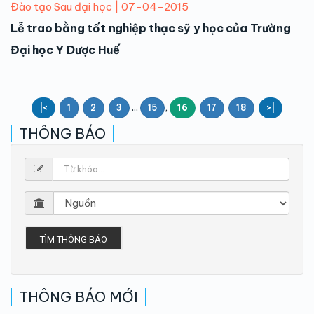
Đào tạo Sau đại học | 07-04-2015
Lễ trao bằng tốt nghiệp thạc sỹ y học của Trường
Đại học Y Dược Huế
...
,
|<
1
2
3
15
16
17
18
>|
THÔNG BÁO
TÌM THÔNG BÁO
THÔNG BÁO MỚI