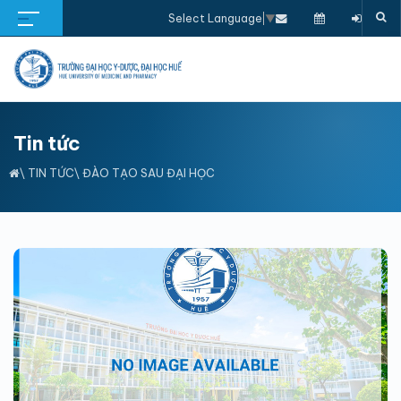
Select Language
▼
Tin tức
\
TIN TỨC
\
ĐÀO TẠO SAU ĐẠI HỌC