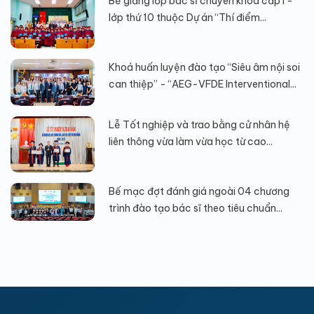
Bế giảng lớp bác sĩ chuyên khoa cấp I -
lớp thứ 10 thuộc Dự án “Thí điểm...
Khoá huấn luyện đào tạo “Siêu âm nội soi
can thiệp” - “AEG-VFDE Interventional...
Lễ Tốt nghiệp và trao bằng cử nhân hệ
liên thông vừa làm vừa học từ cao...
Bế mạc đợt đánh giá ngoài 04 chương
trình đào tạo bác sĩ theo tiêu chuẩn...