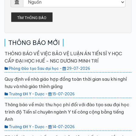
TÌM THÔNG BÁO
THÔNG BÁO MỚI
THÔNG BÁO VỀ VIỆC BẢO VỆ LUẬN ÁN TIẾN SĨ Y HỌC
CẤP ĐẠI HỌC HUẾ - NSC DƯƠNG MINH TRÍ
Phòng Đào tạo Sau đại học -
29-07-2026
Quy định về nhà giáo hợp đồng toàn thời gian sau khi nghỉ
hưu và nhà giáo thỉnh giảng
Trường ĐH Y - Dược -
15-07-2026
Thông báo về mức thu học phí đối với đào tạo sau đại học
trình độ Tiến sĩ chuyên ngành Y tế công cộng bằng tiếng
Anh
Trường ĐH Y - Dược -
14-07-2026