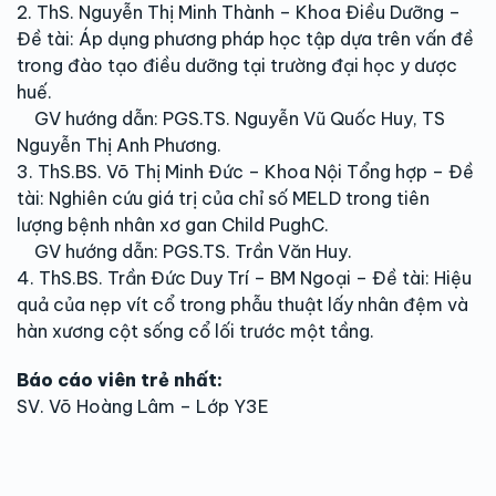
2. ThS. Nguyễn Thị Minh Thành – Khoa Điều Dưỡng –
Đề tài: Áp dụng phương pháp học tập dựa trên vấn đề
trong đào tạo điều dưỡng tại trường đại học y dược
huế.
GV hướng dẫn: PGS.TS. Nguyễn Vũ Quốc Huy, TS
Nguyễn Thị Anh Phương.
3. ThS.BS. Võ Thị Minh Đức – Khoa Nội Tổng hợp – Đề
tài: Nghiên cứu giá trị của chỉ số MELD trong tiên
lượng bệnh nhân xơ gan Child PughC.
GV hướng dẫn: PGS.TS. Trần Văn Huy.
4. ThS.BS. Trần Đức Duy Trí – BM Ngoại – Đề tài: Hiệu
quả của nẹp vít cổ trong phẫu thuật lấy nhân đệm và
hàn xương cột sống cổ lối trước một tầng.
Báo cáo viên trẻ nhất:
SV. Võ Hoàng Lâm – Lớp Y3E