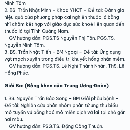
Minh Tâm
2. BS. Trần Nhật Minh – Khoa YHCT – Đề tài: Đánh giá
hiệu quả của phương pháp cai nghiện thuốc lá bằng
nhĩ châm kết hợp với giáo dục sức khoẻ liên quan đến
thuốc lá tại Tỉnh Quảng Nam.
GV hướng dẫn: PGS.TS Nguyễn Thị Tân, PGS.TS.
Nguyễn Minh Tâm.
3. BS. Trần Nhật Tiến – BM Ngoại – Đề tài: Ứng dụng
vạt mạch xuyên trong điều trị khuyết hổng phần mềm.
GV hướng dẫn: PGS.TS. Lê Nghi Thành Nhân, ThS. Lê
Hồng Phúc.
Giải Ba: (Bằng khen của Trung Ương Đoàn)
1. BS. Nguyễn Trần Bảo Song – BM Giải phẫu bệnh –
Đề tài: Nghiên cứu phân nhóm phân tử ung thư biểu
mô tuyến vú bằng hoá mô miễn dịch và lai tại chỗ gắn
hai màu.
GV hướng dẫn: PSG.TS. Đặng Công Thuận.