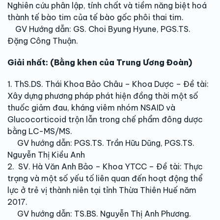
Nghiên cứu phân lập, tính chất và tiềm năng biệt hoá
thành tế bào tim của tế bào gốc phôi thai tim.
GV Hướng dẫn: GS. Choi Byung Hyune, PGS.TS.
Đặng Công Thuận.
Giải nhất: (Bằng khen của Trung Ương Đoàn)
1. ThS.DS. Thái Khoa Bảo Châu – Khoa Dược – Đề tài:
Xây dựng phương pháp phát hiện đồng thời một số
thuốc giảm đau, kháng viêm nhóm NSAID và
Glucocorticoid trộn lẫn trong chế phẩm đông dược
bằng LC-MS/MS.
GV hướng dẫn: PGS.TS. Trần Hữu Dũng, PGS.TS.
Nguyễn Thị Kiều Anh
2. SV. Hà Văn Anh Bảo – Khoa YTCC – Đề tài: Thực
trạng và một số yếu tố liên quan đến hoạt động thể
lực ở trẻ vị thành niên tại tỉnh Thừa Thiên Huế năm
2017.
GV hướng dẫn: TS.BS. Nguyễn Thị Anh Phương.