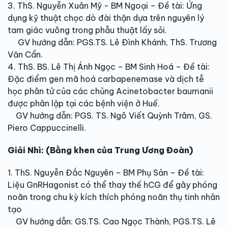
3. ThS. Nguyễn Xuân Mỹ - BM Ngoại – Đề tài: Ứng
dụng kỹ thuật chọc dò đài thận dựa trên nguyên lý
tam giác vuông trong phẫu thuật lấy sỏi.
GV hướng dẫn: PGS.TS. Lê Đình Khánh, ThS. Trương
Văn Cẩn.
4. ThS. BS. Lê Thị Ánh Ngọc – BM Sinh Hoá – Đề tài:
Đặc điểm gen mã hoá carbapenemase và dịch tễ
học phân tử của các chủng Acinetobacter baumanii
được phân lập tại các bệnh viện ở Huế.
GV hướng dẫn: PGS. TS. Ngô Viết Quỳnh Trâm, GS.
Piero Cappuccinelli.
Giải Nhì: (Bằng khen của Trung Ương Đoàn)
1. ThS. Nguyễn Đắc Nguyên – BM Phụ Sản – Đề tài:
Liệu GnRHagonist có thể thay thế hCG để gây phóng
noãn trong chu kỳ kích thích phóng noãn thụ tinh nhân
tạo
GV hướng dẫn: GS.TS. Cao Ngọc Thành, PGS.TS. Lê