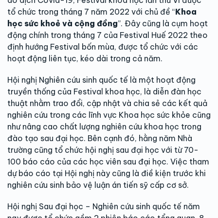
tổ chức trong tháng 7 năm 2022 với chủ đề “
Khoa
học sức khoẻ và cộng đồng
”. Đây cũng là cụm hoạt
động chính trong tháng 7 của Festival Huế 2022 theo
định hướng Festival bốn mùa, được tổ chức với các
hoạt động liên tục, kéo dài trong cả năm.
Hội nghị Nghiên cứu sinh quốc tế là một hoạt động
truyền thống của Festival khoa học, là diễn đàn học
thuật nhằm trao đổi, cập nhật và chia sẻ các kết quả
nghiên cứu trong các lĩnh vực Khoa học sức khỏe cũng
như nâng cao chất lượng nghiên cứu khoa học trong
đào tạo sau đại học. Bên cạnh đó, hằng năm Nhà
trường cũng tổ chức hội nghị sau đại học với từ 70-
100 báo cáo của các học viên sau đại học. Việc tham
dự báo cáo tại Hội nghị này cũng là điề kiện trước khi
nghiên cứu sinh bảo vệ luận án tiến sỹ cấp cơ sở.
Hội nghị Sau đại học – Nghiên cứu sinh quốc tế năm
nay được tổ chức gồm 2 phiên báo cáo tổng quan, 8