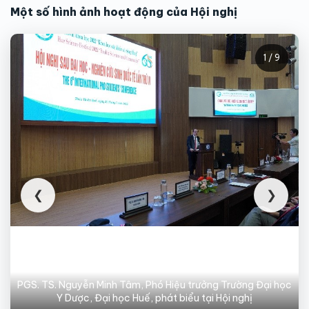
Một số hình ảnh hoạt động của Hội nghị
1 / 9
❮
❯
PGS. TS. Nguyễn Minh Tâm, Phó Hiệu trưởng Trường Đại học
Y Dược, Đại học Huế, phát biểu tại Hội nghị