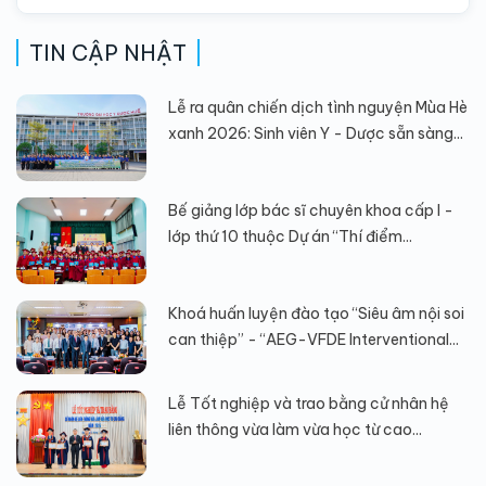
TIN CẬP NHẬT
Lễ ra quân chiến dịch tình nguyện Mùa Hè
xanh 2026: Sinh viên Y - Dược sẵn sàng...
Bế giảng lớp bác sĩ chuyên khoa cấp I -
lớp thứ 10 thuộc Dự án “Thí điểm...
Khoá huấn luyện đào tạo “Siêu âm nội soi
can thiệp” - “AEG-VFDE Interventional...
Lễ Tốt nghiệp và trao bằng cử nhân hệ
liên thông vừa làm vừa học từ cao...