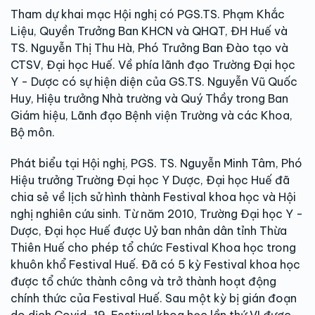
Tham dự khai mạc Hội nghị có PGS.TS. Phạm Khắc
Liệu, Quyền Trưởng Ban KHCN và QHQT, ĐH Huế và
TS. Nguyễn Thị Thu Hà, Phó Trưởng Ban Đào tạo và
CTSV, Đại học Huế. Về phía lãnh đạo Trường Đại học
Y - Dược có sự hiện diện của GS.TS. Nguyễn Vũ Quốc
Huy, Hiệu trưởng Nhà trường và Quý Thầy trong Ban
Giám hiệu, Lãnh đạo Bệnh viện Trường và các Khoa,
Bộ môn.
Phát biểu tại Hội nghị, PGS. TS. Nguyễn Minh Tâm, Phó
Hiệu trưởng Trường Đại học Y Dược, Đại học Huế đã
chia sẻ về lịch sử hình thành Festival khoa học và Hội
nghị nghiên cứu sinh. Từ năm 2010, Trường Đại học Y -
Dược, Đại học Huế được Uỷ ban nhân dân tỉnh Thừa
Thiên Huế cho phép tổ chức Festival Khoa học trong
khuôn khổ Festival Huế. Đã có 5 kỳ Festival khoa học
được tổ chức thành công và trở thành hoạt động
chính thức của Festival Huế. Sau một kỳ bị gián đoạn
do dịch Covid-19, Festival khoa học lần thứ VI được