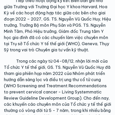
Tiếp theo hoạt động ký kết Biên bản ghi nhớ
giữa Trường với Trường Đại học Y khoa Harvard, Hoa
Kỳ về các hoạt động hợp tác giữa các bên cho giai
đoạn 2022 – 2027, GS. TS. Nguyễn Vũ Quốc Huy, Hiệu
trưởng, Trưởng Bộ môn Phụ Sản và PGS. TS. Nguyễn
Minh Tâm, Phó Hiệu trưởng, Giám đốc Trung tâm Y
học gia đình đã có các chuyến làm việc chuyên môn
tại Trụ sở Tổ chức Y tế thế giới (WHO), Geneva, Thụy
Sỹ trong vai trò Chuyên gia tư vấn kỹ thuật.
Trong các ngày từ 04-08/12, nhận lời mời của
Tổ chức Y tế thế giới, GS. TS. Nguyễn Vũ Quốc Huy đã
tham gia phiên họp năm 2022 của Nhóm phát triển
hướng dẫn sàng lọc và điều trị ung thư cổ tử cung
(WHO Screening and Treatment Recommendations
to prevent cervical cancer - Living Systemmatic
Review Guideline Development Group). Cho đến nay,
các khuyến cáo chuyên môn của Tổ chức y tế thế giới
thường có vòng đời từ 5 - 7 năm, trong khi nhiều bằng