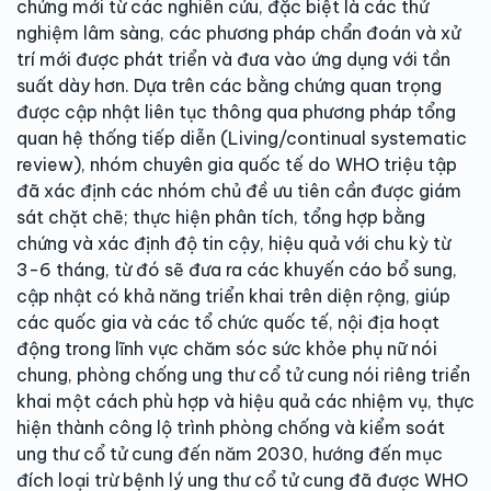
chứng mới từ các nghiên cứu, đặc biệt là các thử
nghiệm lâm sàng, các phương pháp chẩn đoán và xử
trí mới được phát triển và đưa vào ứng dụng với tần
suất dày hơn. Dựa trên các bằng chứng quan trọng
được cập nhật liên tục thông qua phương pháp tổng
quan hệ thống tiếp diễn (Living/continual systematic
review), nhóm chuyên gia quốc tế do WHO triệu tập
đã xác định các nhóm chủ đề ưu tiên cần được giám
sát chặt chẽ; thực hiện phân tích, tổng hợp bằng
chứng và xác định độ tin cậy, hiệu quả với chu kỳ từ
3-6 tháng, từ đó sẽ đưa ra các khuyến cáo bổ sung,
cập nhật có khả năng triển khai trên diện rộng, giúp
các quốc gia và các tổ chức quốc tế, nội địa hoạt
động trong lĩnh vực chăm sóc sức khỏe phụ nữ nói
chung, phòng chống ung thư cổ tử cung nói riêng triển
khai một cách phù hợp và hiệu quả các nhiệm vụ, thực
hiện thành công lộ trình phòng chống và kiểm soát
ung thư cổ tử cung đến năm 2030, hướng đến mục
đích loại trừ bệnh lý ung thư cổ tử cung đã được WHO