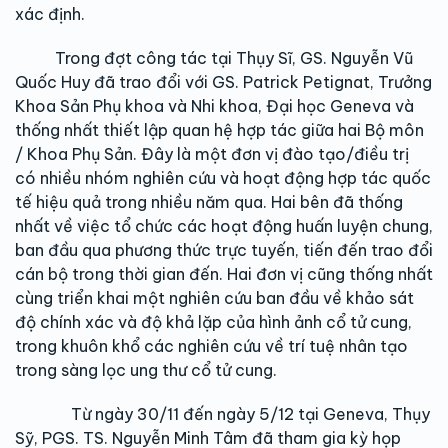
xác định.
Trong đợt công tác tại Thụy Sĩ, GS. Nguyễn Vũ
Quốc Huy đã trao đổi với GS. Patrick Petignat, Trưởng
Khoa Sản Phụ khoa và Nhi khoa, Đại học Geneva và
thống nhất thiết lập quan hệ hợp tác giữa hai Bộ môn
/ Khoa Phụ Sản. Đây là một đơn vị đào tạo/điều trị
có nhiều nhóm nghiên cứu và hoạt động hợp tác quốc
tế hiệu quả trong nhiều năm qua. Hai bên đã thống
nhất về việc tổ chức các hoạt động huấn luyện chung,
ban đầu qua phương thức trực tuyến, tiến đến trao đổi
cán bộ trong thời gian đến. Hai đơn vị cũng thống nhất
cùng triển khai một nghiên cứu ban đầu về khảo sát
độ chính xác và độ khả lặp của hình ảnh cổ tử cung,
trong khuôn khổ các nghiên cứu về trí tuệ nhân tạo
trong sàng lọc ung thư cổ tử cung.
Từ ngày 30/11 đến ngày 5/12 tại Geneva, Thụy
Sỹ, PGS. TS. Nguyễn Minh Tâm đã tham gia kỳ họp