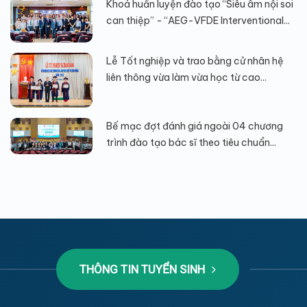
Khoá huấn luyện đào tạo “Siêu âm nội soi
can thiệp” - “AEG-VFDE Interventional...
Lễ Tốt nghiệp và trao bằng cử nhân hệ
liên thông vừa làm vừa học từ cao...
Bế mạc đợt đánh giá ngoài 04 chương
trình đào tạo bác sĩ theo tiêu chuẩn...
THÔNG TIN TUYỂN SINH