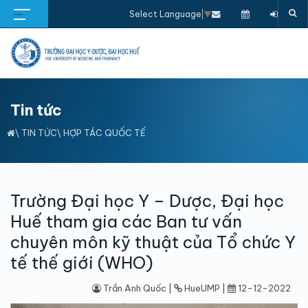
Select Language
▼
Tin tức
\
TIN TỨC
\
HỢP TÁC QUỐC TẾ
Trường Đại học Y – Dược, Đại học
Huế tham gia các Ban tư vấn
chuyên môn kỹ thuật của Tổ chức Y
tế thế giới (WHO)
Trần Anh Quốc |
HueUMP |
12-12-2022