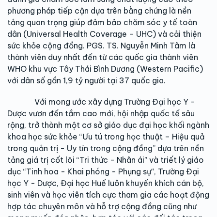
phương pháp tiếp cận dựa trên bằng chứng là nền
tảng quan trọng giúp đảm bảo chăm sóc y tế toàn
dân (Universal Health Coverage – UHC) và cải thiện
sức khỏe cộng đồng. PGS. TS. Nguyễn Minh Tâm là
thành viên duy nhất đến từ các quốc gia thành viên
WHO khu vực Tây Thái Bình Dương (Western Pacific)
với dân số gần 1,9 tỷ người tại 37 quốc gia.
Với mong ước xây dựng Trường Đại học Y -
Dược vươn đến tầm cao mới, hội nhập quốc tế sâu
rộng, trở thành một cơ sở giáo dục đại học khối ngành
khoa học sức khỏe “Ưu tú trong học thuật – Hiệu quả
trong quản trị - Uy tín trong cộng đồng” dựa trên nền
tảng giá trị cốt lõi “Tri thức - Nhân ái” và triết lý giáo
dục “Tinh hoa - Khai phóng - Phụng sự”, Trường Đại
học Y - Dược, Đại học Huế luôn khuyến khích cán bộ,
sinh viên và học viên tích cực tham gia các hoạt động
hợp tác chuyên môn và hỗ trợ cộng đồng cũng như