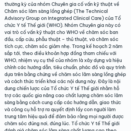
thường kỳ của nhóm Chuyên gia cố vấn kỹ thuật về
Chăm sóc lâm sàng lồng ghép (The Technical
Advisory Group on Integrated Clinical Care) của Tổ
chức Y tế Thế giới (WHO). Nhóm Chuyên gia này có
vai trò cố vấn kỹ thuật cho WHO về chăm sóc ban
đầu, cấp cứu, phẫu thuật – thủ thuật, và chăm sóc
tích cực, chăm sóc giảm nhẹ. Trong kế hoạch 2 năm
sắp tới, theo điều khoản hợp đồng tham chiếu với
WHO, nhiệm vụ cụ thể của nhóm là xây dựng và hiệu
chỉnh các hướng dẫn, tiêu chuẩn, phác đồ và quy trình
dựa trên bằng chứng về chăm sóc lâm sàng lồng ghép
và cách thức triển khai các nội dung này. Đây là nội
dung chiến lược của Tổ chức Y tế Thế giới nhằm hỗ
trợ các quốc gia nâng cao chất lượng chăm sóc lâm
sàng bằng cách cung cấp các hướng dẫn, giao thức
và công cụ hỗ trợ ra quyết định lấy con người làm
trung tâm hiệu quả để đảm bảo rằng mọi người được
chăm sóc đúng nơi, đúng lúc. Tổ chức Y tế Thế giới
đánh giá chăm sóc lâm sàng chất lượng cao theo