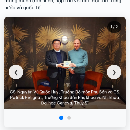
mong muốn đón nhận, hợp tác với các đối tác trong
nước và quốc tế.
1 / 2
❮
❯
GS. Nguyễn Vũ Quốc Huy, Trưởng Bộ môn Phụ Sản và GS.
Patrick Petignat, Trưởng Khoa Sản Phụ khoa và Nhi khoa,
Đại học Geneva, Thụy Sĩ.