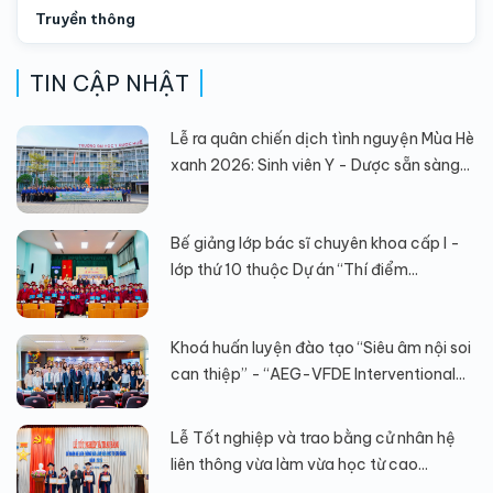
Truyền thông
TIN CẬP NHẬT
Lễ ra quân chiến dịch tình nguyện Mùa Hè
xanh 2026: Sinh viên Y - Dược sẵn sàng...
Bế giảng lớp bác sĩ chuyên khoa cấp I -
lớp thứ 10 thuộc Dự án “Thí điểm...
Khoá huấn luyện đào tạo “Siêu âm nội soi
can thiệp” - “AEG-VFDE Interventional...
Lễ Tốt nghiệp và trao bằng cử nhân hệ
liên thông vừa làm vừa học từ cao...