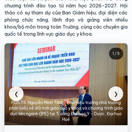
chương trình đào tạo từ năm học 2026-2027. Hội
thảo có sự tham dự của Ban Giám hiệu, đại diện các
phòng chức năng, lãnh đạo và giảng viên nhiều
khoa/bộ môn trong toàn Trường, cùng các chuyên gia
quốc tế trong lĩnh vực giáo dục y khoa.
1 / 5
❮
❯
PGS.TS. Nguyễn Minh Tâm - Phó Hiệu trưởng nhà trường
phát biểu về đổi mới giáo dục y khoa và chương trình giáo
dục liên ngành (IPE) tại Trường Đại học Y - Dược, Đại học
Huế