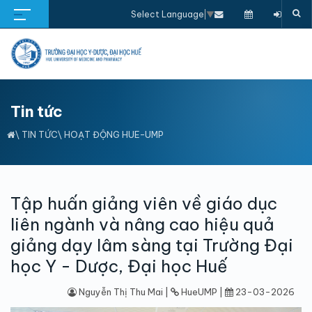
Select Language
▼
Tin tức
\
TIN TỨC
\
HOẠT ĐỘNG HUE-UMP
Tập huấn giảng viên về giáo dục
liên ngành và nâng cao hiệu quả
giảng dạy lâm sàng tại Trường Đại
học Y - Dược, Đại học Huế
Nguyễn Thị Thu Mai |
HueUMP |
23-03-2026