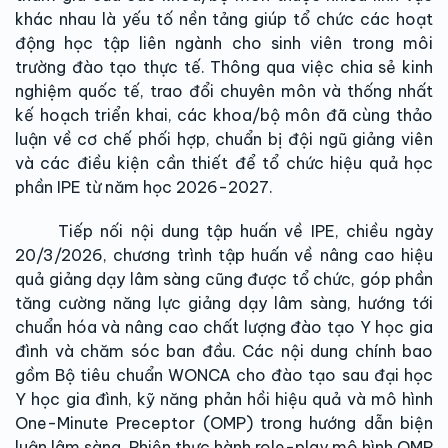
khác nhau là yếu tố nền tảng giúp tổ chức các hoạt
động học tập liên ngành cho sinh viên trong môi
trường đào tạo thực tế. Thông qua việc chia sẻ kinh
nghiệm quốc tế, trao đổi chuyên môn và thống nhất
kế hoạch triển khai, các khoa/bộ môn đã cùng thảo
luận về cơ chế phối hợp, chuẩn bị đội ngũ giảng viên
và các điều kiện cần thiết để tổ chức hiệu quả học
phần IPE từ năm học 2026-2027.
Tiếp nối nội dung tập huấn về IPE, chiều ngày
20/3/2026, chương trình tập huấn về nâng cao hiệu
quả giảng dạy lâm sàng cũng được tổ chức, góp phần
tăng cường năng lực giảng dạy lâm sàng, hướng tới
chuẩn hóa và nâng cao chất lượng đào tạo Y học gia
đình và chăm sóc ban đầu. Các nội dung chính bao
gồm Bộ tiêu chuẩn WONCA cho đào tạo sau đại học
Y học gia đình, kỹ năng phản hồi hiệu quả và mô hình
One-Minute Preceptor (OMP) trong hướng dẫn biện
luận lâm sàng. Phiên thực hành role-play mô hình OMP