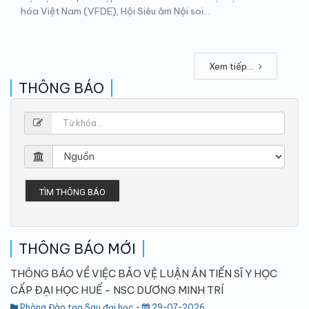
hóa Việt Nam (VFDE), Hội Siêu âm Nội soi...
Xem tiếp...
THÔNG BÁO
TÌM THÔNG BÁO
THÔNG BÁO MỚI
THÔNG BÁO VỀ VIỆC BẢO VỆ LUẬN ÁN TIẾN SĨ Y HỌC
CẤP ĐẠI HỌC HUẾ - NSC DƯƠNG MINH TRÍ
Phòng Đào tạo Sau đại học -
29-07-2026