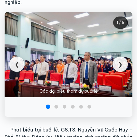
nghiệp.
1 / 6
❮
❯
Các đại biểu tham dự buổi lễ
Phát biểu tại buổi lễ, GS.TS. Nguyễn Vũ Quốc Huy -
Phó Bí thư Đảng ủy, Hiệu trưởng nhà trường đã chúc