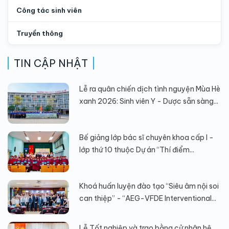
Công tác sinh viên
Truyền thông
TIN CẬP NHẬT
Lễ ra quân chiến dịch tình nguyện Mùa Hè
xanh 2026: Sinh viên Y - Dược sẵn sàng...
Bế giảng lớp bác sĩ chuyên khoa cấp I -
lớp thứ 10 thuộc Dự án “Thí điểm...
Khoá huấn luyện đào tạo “Siêu âm nội soi
can thiệp” - “AEG-VFDE Interventional...
Lễ Tốt nghiệp và trao bằng cử nhân hệ