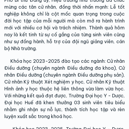
mừng các tân cử nhân, đồng thời nhấn mạnh: Lễ tốt
nghiệp không chỉ là cột mốc quan trọng trong cuộc
đời học tập của mỗi người mà còn mở ra hành trình
mới với nhiều cơ hội và trách nhiệm. Thành quả hôm
nay là kết tinh từ sự cố gắng của từng sinh viên cũng
như sự đồng hành, hỗ trợ của đội ngũ giảng viên, cán
bộ Nhà trường.
Khóa học 2023-2025 đào tạo các ngành: Cử nhân
Điều dưỡng (chuyên ngành Điều dưỡng đa khoa), Cử
nhân Điều dưỡng (chuyên ngành Điều dưỡng phụ sản),
Cử nhân Kỹ thuật Xét nghiệm y học, Cử nhân Kỹ thuật
Hình ảnh y học thuộc hệ liên thông vừa làm vừa học.
Với những kết quả đạt được, Trường Đại học Y - Dược,
Đại học Huế đã khen thưởng 03 sinh viên tiêu biểu
nhằm ghi nhận sự nỗ lực, thành tích học tập và rèn
luyện xuất sắc trong khoá học.
Khóa học 2023-2025, Trường Đại học Y - Dược,