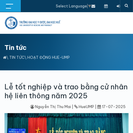
Select Language
▼
Tin tức
\
TIN TỨC
\
HOẠT ĐỘNG HUE-UMP
Lễ tốt nghiệp và trao bằng cử nhân
hệ liên thông năm 2025
Nguyễn Thị Thu Mai |
HueUMP |
17-07-2025