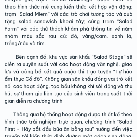
theo hình thức mê cung kiến thức kết hợp vận động;
trạm “Salad Mlem” với các trò chơi tương tác và quà
tặng salad sandwich khoai tây; cùng trạm “Salad
Farm” với các thử thách khám phá thông tin về năm
nhóm màu sắc rau củ: đỏ, vàng/cam, xanh lá,
trắng/nâu và tím.
Bên cạnh đó, khu vực sân khấu “Salad Stage” sẽ
diễn ra xuyên suốt với các hoạt động văn nghệ, giao
lưu và công bố kết quả cuộc thi trực tuyến “Tự hào
ẩm thực Cố đô”. Không gian sân khấu đóng vai trò kết
nối các hoạt động, tạo bầu không khí sôi động và thu
hút sự tham gia liên tục của sinh viên trong suốt thời
gian diễn ra chương trình.
Thông qua hệ thống hoạt động được thiết kế theo
hình thức trải nghiệm trực quan, chương trình “Salad
First - Hãy bắt đầu bữa ăn bằng rau” hướng đến việc
truyền tải kiến thức dinh dưỡng một cách sinh động,