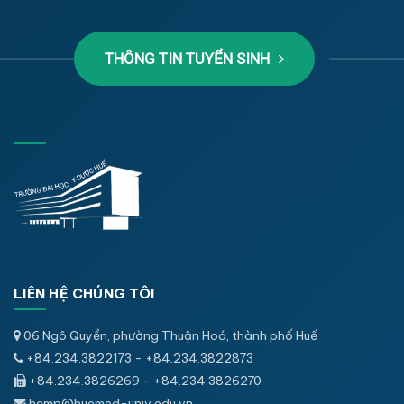
THÔNG TIN TUYỂN SINH
LIÊN HỆ CHÚNG TÔI
06 Ngô Quyền, phường Thuận Hoá, thành phố Huế
+84.234.3822173 - +84.234.3822873
+84.234.3826269 - +84.234.3826270
hcmp@huemed-univ.edu.vn