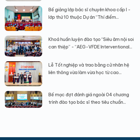
Bế giảng lớp bác sĩ chuyên khoa cấp I -
lớp thứ 10 thuộc Dự án “Thí điểm...
Khoá huấn luyện đào tạo “Siêu âm nội soi
can thiệp” - “AEG-VFDE Interventional...
Lễ Tốt nghiệp và trao bằng cử nhân hệ
liên thông vừa làm vừa học từ cao...
Bế mạc đợt đánh giá ngoài 04 chương
trình đào tạo bác sĩ theo tiêu chuẩn...