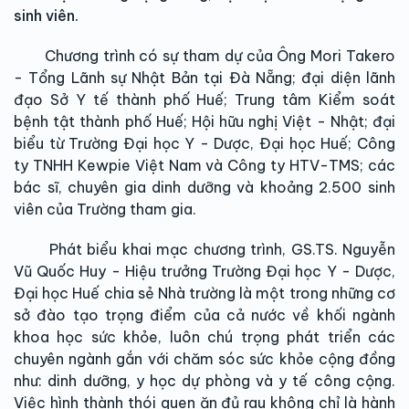
sinh viên.
Chương trình có sự tham dự của Ông Mori Takero
- Tổng Lãnh sự Nhật Bản tại Đà Nẵng; đại diện lãnh
đạo Sở Y tế thành phố Huế; Trung tâm Kiểm soát
bệnh tật thành phố Huế; Hội hữu nghị Việt - Nhật; đại
biểu từ Trường Đại học Y - Dược, Đại học Huế; Công
ty TNHH Kewpie Việt Nam và Công ty HTV-TMS; các
bác sĩ, chuyên gia dinh dưỡng và khoảng 2.500 sinh
viên của Trường tham gia.
Phát biểu khai mạc chương trình, GS.TS. Nguyễn
Vũ Quốc Huy - Hiệu trưởng Trường Đại học Y - Dược,
Đại học Huế chia sẻ Nhà trường là một trong những cơ
sở đào tạo trọng điểm của cả nước về khối ngành
khoa học sức khỏe, luôn chú trọng phát triển các
chuyên ngành gắn với chăm sóc sức khỏe cộng đồng
như: dinh dưỡng, y học dự phòng và y tế công cộng.
Việc hình thành thói quen ăn đủ rau không chỉ là hành