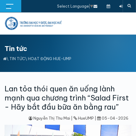
Select Language
▼
Tin tức
\
TIN TỨC
\
HOẠT ĐỘNG HUE-UMP
Lan tỏa thói quen ăn uống lành
mạnh qua chương trình “Salad First
- Hãy bắt đầu bữa ăn bằng rau”
Nguyễn Thị Thu Mai |
HueUMP |
05-04-2026