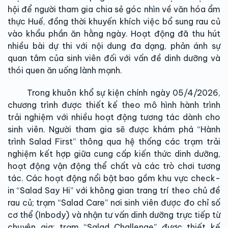
hội để người tham gia chia sẻ góc nhìn về văn hóa ẩm
thực Huế, đồng thời khuyến khích việc bổ sung rau củ
vào khẩu phần ăn hằng ngày. Hoạt động đã thu hút
nhiều bài dự thi với nội dung đa dạng, phản ánh sự
quan tâm của sinh viên đối với vấn đề dinh dưỡng và
thói quen ăn uống lành mạnh.
Trong khuôn khổ sự kiện chính ngày 05/4/2026,
chương trình được thiết kế theo mô hình hành trình
trải nghiệm với nhiều hoạt động tương tác dành cho
sinh viên. Người tham gia sẽ được khám phá “Hành
trình Salad First” thông qua hệ thống các trạm trải
nghiệm kết hợp giữa cung cấp kiến thức dinh dưỡng,
hoạt động vận động thể chất và các trò chơi tương
tác. Các hoạt động nổi bật bao gồm khu vực check-
in “Salad Say Hi” với không gian trang trí theo chủ đề
rau củ; trạm “Salad Care” nơi sinh viên được đo chỉ số
cơ thể (Inbody) và nhận tư vấn dinh dưỡng trực tiếp từ
chuyên gia; trạm “Salad Challenge” được thiết kế