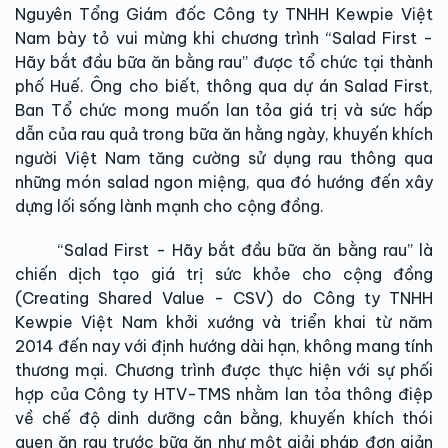
Nguyên Tổng Giám đốc Công ty TNHH Kewpie Việt
Nam bày tỏ vui mừng khi chương trình “Salad First -
Hãy bắt đầu bữa ăn bằng rau” được tổ chức tại thành
phố Huế. Ông cho biết, thông qua dự án Salad First,
Ban Tổ chức mong muốn lan tỏa giá trị và sức hấp
dẫn của rau quả trong bữa ăn hằng ngày, khuyến khích
người Việt Nam tăng cường sử dụng rau thông qua
những món salad ngon miệng, qua đó hướng đến xây
dựng lối sống lành mạnh cho cộng đồng.
“Salad First - Hãy bắt đầu bữa ăn bằng rau” là
chiến dịch tạo giá trị sức khỏe cho cộng đồng
(Creating Shared Value - CSV) do Công ty TNHH
Kewpie Việt Nam khởi xướng và triển khai từ năm
2014 đến nay với định hướng dài hạn, không mang tính
thương mại. Chương trình được thực hiện với sự phối
hợp của Công ty HTV-TMS nhằm lan tỏa thông điệp
về chế độ dinh dưỡng cân bằng, khuyến khích thói
quen ăn rau trước bữa ăn như một giải pháp đơn giản