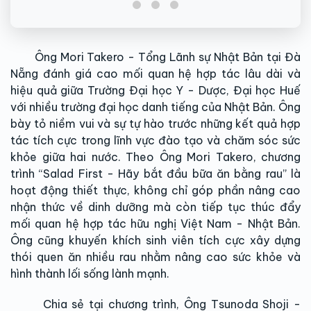
Ông Mori Takero - Tổng Lãnh sự Nhật Bản tại Đà
Nẵng đánh giá cao mối quan hệ hợp tác lâu dài và
hiệu quả giữa Trường Đại học Y - Dược, Đại học Huế
với nhiều trường đại học danh tiếng của Nhật Bản. Ông
bày tỏ niềm vui và sự tự hào trước những kết quả hợp
tác tích cực trong lĩnh vực đào tạo và chăm sóc sức
khỏe giữa hai nước. Theo Ông Mori Takero, chương
trình “Salad First - Hãy bắt đầu bữa ăn bằng rau” là
hoạt động thiết thực, không chỉ góp phần nâng cao
nhận thức về dinh dưỡng mà còn tiếp tục thúc đẩy
mối quan hệ hợp tác hữu nghị Việt Nam - Nhật Bản.
Ông cũng khuyến khích sinh viên tích cực xây dựng
thói quen ăn nhiều rau nhằm nâng cao sức khỏe và
hình thành lối sống lành mạnh.
Chia sẻ tại chương trình, Ông Tsunoda Shoji -